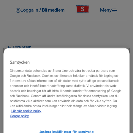
Logga in / Bli medlem
Meny
Före resan
Finns det kollektivtrafik till
Samtycken
hamnen?
Din persondata behandlas av Stena Line och våra betrodda partners som
Google och Facebook. Cookies och liknande tekniker används för lagring och
åtkomst av sådan information på din dator med syfte att ge personaliserade
De flesta av våra hamnar är väl anslutna och trafikeras av
annonser och innehållsmarknadsföring samt statistik. Vi använder din web-
historik och bokningar för att hitta liknande kunder för annonsering på Google
kollektivtrafik – järnväg, buss och taxi. Vad som finns
och Facebook. Genom att ändra inställningarna för dessa samtycken kan du
tillgängligt varierar från hamn till hamn. För mer information
bestämma vilka aktörer som kan använda din data och för vilka syften. Du
kan alltid ändra dessa inställningar eller helt stänga av sådan vidare lagring.
om kollektivtrafikförbindelserna till din avgångs- eller
Läs vår cookie-policy
ankomsthamn, välj
rutten
i fråga i huvudmenyn och se
Google policy
sedan den aktuella hamninformationssidan.
Justera inställningar för samtycke