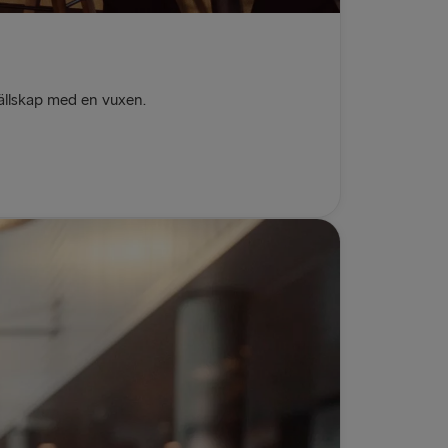
oek van Holland
lyhead
sällskap med en vuxen.
Travemünde