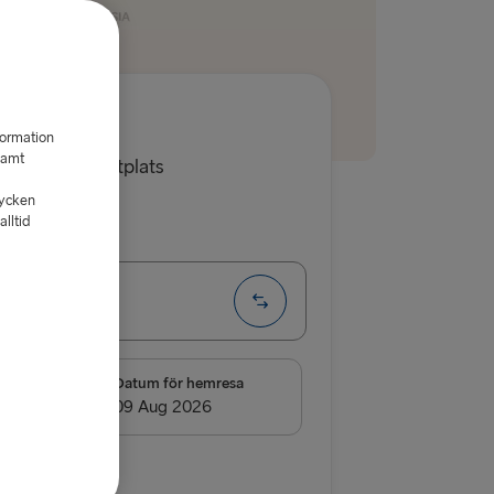
 kr
formation
samt
, förare och sittplats
tycken
lltid
a
Enkel
 → Ventspils
D
resa
Datum för hemresa
Kiel
→ Rostock
riskalender