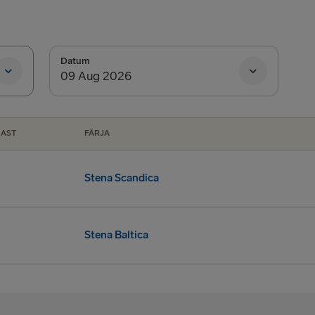
Datum
NAST
FÄRJA
Stena Scandica
00
Stena Baltica
30