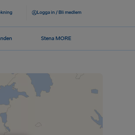
okning
Logga in / Bli medlem
anden
Stena MORE