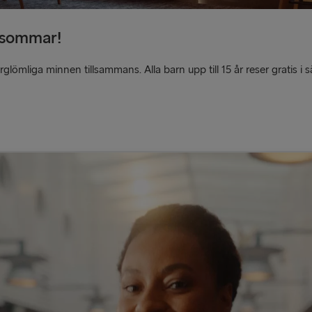
Harwich → H
i sommar!
Dublin → Ho
mliga minnen tillsammans. Alla barn upp till 15 år reser gratis i 
Liepāja → 