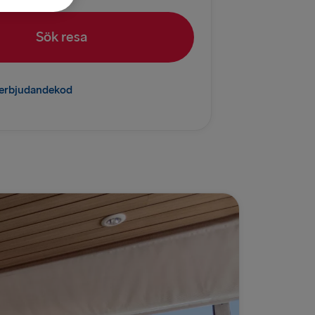
borg
Sök resa
relleborg
K
l erbjudandekod
 Fredrikshamn
mn → Göteborg
→ Gdynia
rlskrona
D
→ Ventspils