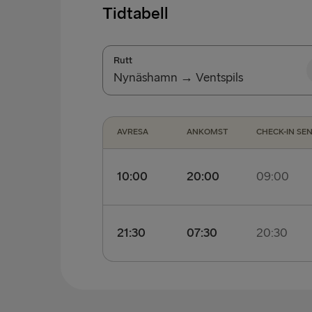
Tidtabell
Rutt
Nynäshamn → Ventspils
Nynäshamn → Ventspils
AVRESA
ANKOMST
CHECK-IN SE
Ventspils → Nynäshamn
10:00
20:00
09:00
Senast incheckning för fotpassagerare:
09:
21:30
07:30
20:30
Senast incheckning för fordon:
09:00
Senast incheckning för fotpassagerare:
20:
Senast incheckning för fordon:
20:30