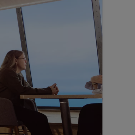
→ Nynäshamn
ROPA
Fishguard
airnryan
verpool
lland → Harwich
Dublin
 → Liepāja
 Rosslare
 Belfast
Belfast