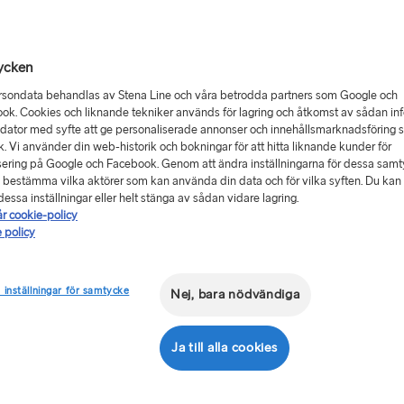
ycken
rsondata behandlas av Stena Line och våra betrodda partners som Google och
Från 1003
ok. Cookies och liknande tekniker används för lagring och åtkomst av sådan in
 dator med syfte att ge personaliserade annonser och innehållsmarknadsföring 
enkel resa, bil
ik. Vi använder din web-historik och bokningar för att hitta liknande kunder för
 Ventspils
ering på Google och Facebook. Genom att ändra inställningarna för dessa sam
 bestämma vilka aktörer som kan använda din data och för vilka syften. Du kan a
Returres
ch
essa inställningar eller helt stänga av sådan vidare lagring.
år cookie-policy
Rutt
 policy
Nynäshamn
ja. Koppla av i
 inställningar för samtycke
Nej, bara nödvändiga
TILL TYSKLAN
Datum för ut
Göteborg → 
Ja till alla cookies
ndica
som reser
 upp till fyra
Trelleborg 
Visa lågp