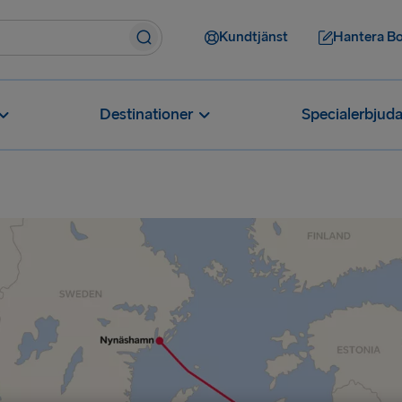
Kundtjänst
Hantera B
Destinationer
Specialerbjud