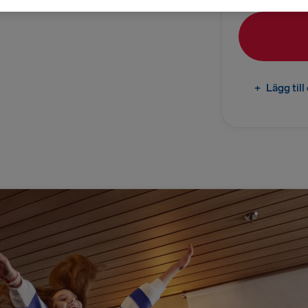
Kiel → Göte
Rostock → T
TILL DANMAR
+
Lägg til
Göteborg →
Fredriksha
TILL POLEN
Karlskrona 
Gdynia → Ka
TILL LETTLAN
Nynäshamn 