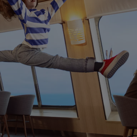
Ventspils 
RESTEN AV EU
Rosslare → 
Belfast → C
Belfast → Li
Hoek van Ho
Holyhead → 
Travemünde
Fishguard →
Cairnryan →
Liverpool → 