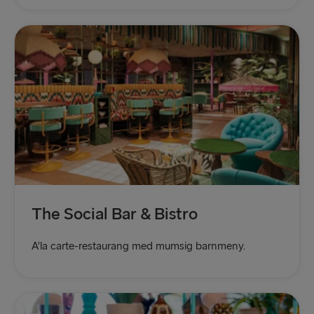
Fishguard → Rosslare
Cairnryan → Belfast
Liverpool → Belfast
Harwich → Hoek van Holland
Dublin → Holyhead
Liepāja → Travemünde
The Social Bar & Bistro
A’la carte-restaurang med mumsig barnmeny.