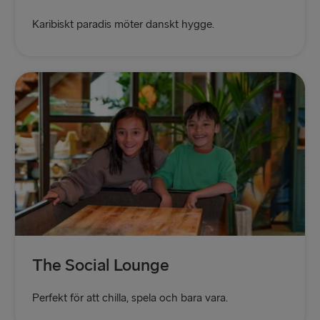
Gdynia → Karlskrona
Karibiskt paradis möter danskt hygge.
TILL LETTLAND
Nynäshamn → Ventspils
Ventspils → Nynäshamn
RESTEN AV EUROPA
Rosslare → Fishguard
Belfast → Cairnryan
Belfast → Liverpool
Hoek van Holland → Harwich
The Social Lounge
Holyhead → Dublin
Perfekt för att chilla, spela och bara vara.
Travemünde → Liepāja