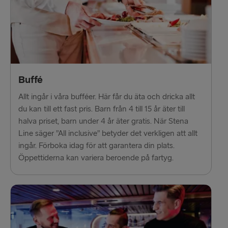
Cairnryan → Belfast
Liverpool → Belfast
Harwich → Hoek van Holland
Buffé
Dublin → Holyhead
Allt ingår i våra bufféer. Här får du äta och dricka allt
Liepāja → Travemünde
du kan till ett fast pris. Barn från 4 till 15 år äter till
halva priset, barn under 4 år äter gratis. När Stena
Line säger ”All inclusive” betyder det verkligen att allt
ingår. Förboka idag för att garantera din plats.
Öppettiderna kan variera beroende på fartyg.