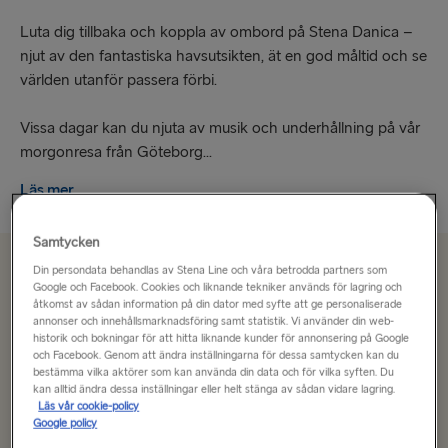
Luta dig tillbaka och koppla av ombord på Stena Danica –
njut av den fantastiska havsutsikten, ät en god måltid och se
världen utanför passera förbi.
Vissa dagar kan du njuta av musik och underhållning på vår
morgonresa från Göteborg...
Läs mer
Samtycken
Din persondata behandlas av Stena Line och våra betrodda partners som
Från 1005 kr
enkel resa, bil och förare
Google och Facebook. Cookies och liknande tekniker används för lagring och
åtkomst av sådan information på din dator med syfte att ge personaliserade
annonser och innehållsmarknadsföring samt statistik. Vi använder din web-
historik och bokningar för att hitta liknande kunder för annonsering på Google
Rutt
och Facebook. Genom att ändra inställningarna för dessa samtycken kan du
Göteborg → Fredrikshamn
bestämma vilka aktörer som kan använda din data och för vilka syften. Du
kan alltid ändra dessa inställningar eller helt stänga av sådan vidare lagring.
Läs vår cookie-policy
Google policy
TILL TYSKLAND