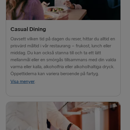
TILL LETTLAND
Nynäshamn → Ventspils
Casual Dining
Ventspils → Nynäshamn
Oavsett vilken tid på dagen du reser, hittar du alltid en
prisvärd måltid i vår restaurang – frukost, lunch eller
RESTEN AV EUROPA
middag. Du kan också stanna till och ta ett lätt
Rosslare → Fishguard
mellanmål eller en smörgås tillsammans med din valda
varma eller kalla, alkoholfria eller alkoholhaltiga dryck.
Belfast → Cairnryan
Öppettiderna kan variera beroende på fartyg.
Visa menyer
.
Belfast → Liverpool
Hoek van Holland → Harwich
Holyhead → Dublin
Travemünde → Liepāja
Fishguard → Rosslare