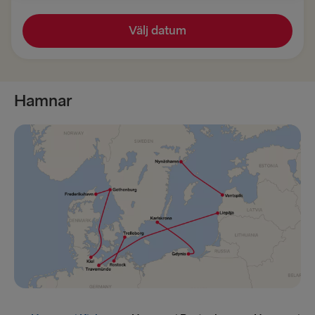
TILL TYSKLAND
Välj datum
Göteborg → Kiel
Trelleborg → Rostock
Hamnar
Kiel → Göteborg
Rostock → Trelleborg
TILL DANMARK
Göteborg → Fredrikshamn
Fredrikshamn → Göteborg
TILL POLEN
Karlskrona → Gdynia