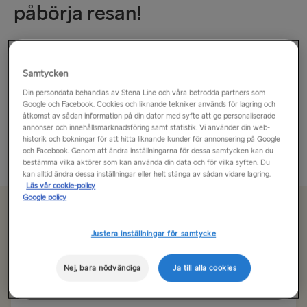
påbörja resan!
Tyskland – ett land för alla årstider.
Samtycken
Tyskland är utan tvekan ett av EU:s mäktigaste länder. Som
Din persondata behandlas av Stena Line och våra betrodda partners som
en av deras många lyxbilstillverkare skulle säga: landet drivs
Google och Facebook. Cookies och liknande tekniker används för lagring och
av ”Vorsprung durch Technik” – vilket kan översättas till
åtkomst av sådan information på din dator med syfte att ge personaliserade
annonser och innehållsmarknadsföring samt statistik. Vi använder din web-
”försprång genom teknik”. Men...
historik och bokningar för att hitta liknande kunder för annonsering på Google
och Facebook. Genom att ändra inställningarna för dessa samtycken kan du
Läs mer
bestämma vilka aktörer som kan använda din data och för vilka syften. Du
kan alltid ändra dessa inställningar eller helt stänga av sådan vidare lagring.
Läs vår cookie-policy
Google policy
Från 1934 kr
enkel resa, bil, förare och hytt
Justera inställningar för samtycke
Rutt
Nej, bara nödvändiga
Ja till alla cookies
Göteborg → Kiel