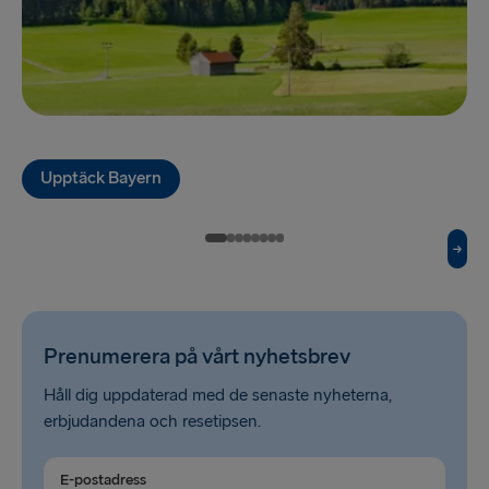
Fishguard → Rosslare
Cairnryan → Belfast
Liverpool → Belfast
Harwich → Hoek van Holland
Upptäck Bayern
Dublin → Holyhead
Liepāja → Travemünde
Prenumerera på vårt nyhetsbrev
Håll dig uppdaterad med de senaste nyheterna,
erbjudandena och resetipsen.
E-postadress