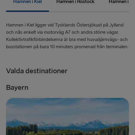
Hamnen i Kiel
Hamnen i Rostock
Hamnen i T
Gdynia → Karlskrona
TILL LETTLAND
Hamnen i Kiel ligger vid Tysklands Östersjökust på Jylland
Nynäshamn → Ventspils
och nås enkelt via motorväg A7 och andra större vägar.
Kollektivtrafikförbindelserna är bra med huvudjärnvägs- och
Ventspils → Nynäshamn
busstationen på bara 10 minuters promenad från terminalen.
RESTEN AV EUROPA
Valda destinationer
Rosslare → Fishguard
Belfast → Cairnryan
Bayern
B
Belfast → Liverpool
Hoek van Holland → Harwich
Holyhead → Dublin
Travemünde → Liepāja