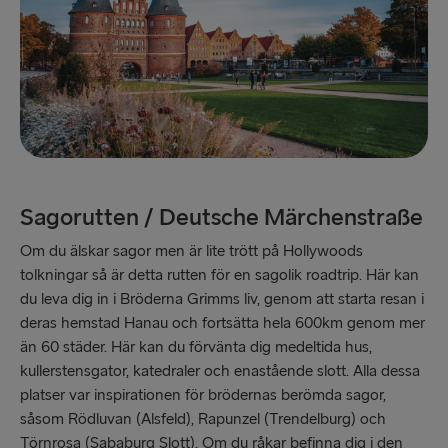
Sagorutten / Deutsche Märchenstraße
Om du älskar sagor men är lite trött på Hollywoods
tolkningar så är detta rutten för en sagolik roadtrip. Här kan
du leva dig in i Bröderna Grimms liv, genom att starta resan i
deras hemstad Hanau och fortsätta hela 600km genom mer
än 60 städer. Här kan du förvänta dig medeltida hus,
kullerstensgator, katedraler och enastående slott. Alla dessa
platser var inspirationen för brödernas berömda sagor,
såsom Rödluvan (Alsfeld), Rapunzel (Trendelburg) och
Törnrosa (Sababurg Slott). Om du råkar befinna dig i den