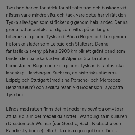
Tyskland har en förkärlek för att sätta träd och buskage vid
nästan varje mindre väg, och tack vare detta har vi fått den
Tyska allévägen som sträcker sig genom hela landet. Denna
gröna rutt är perfekt för dig som vill ut på en längre
bilsemester genom Tyskland. Börja i Rügen och kör genom
historiska städer som Leipzig och Stuttgart. Denna
fantastiska aveny på hela 2900 km blir ett grönt band som
binder den baltiska kusten till Alperna. Starta rutten i
hamnstaden Rügen och kör genom Tysklands fantastiska
landskap, Harzbergen, Sachsen, de historiska städerna
Leipzig och Stuttgart (med sina Porsche- och Mercedez-
Benzmuseum) och avsluta resan vid Bodensjön i sydöstra
Tyskland.
Längs med rutten finns det mängder av sevärda omvägar
att ta. Kolla in det medeltida slottet i Wartburg, ta in kulturen
i Dresden och Weimar (där Goethe, Bach, Nietzsche och
Kandinsky bodde), eller hitta dina egna guldkorn längs