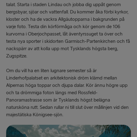
talat. Starta i staden Lindau och jobba dig uppåt genom
bergsbyar, sjöar och vattenfall. Du kommer åka förbi kyrkor,
kloster och ha de vackra Allgäutopparna i bakgrunden på
varje foto. Testa din körförmåga och kör genom de 106
kurvorna i Oberjochpasset, låt äventyrssuget ta över och
testa nya sporter i skidorten Garmisch-Partenkirchen och få
nackspärr av att kolla upp mot Tysklands högsta berg,
Zugspitze.
Om du vill ha en liten lugnare semester så är
Linderhofpalatset en arkitektonisk dröm klämd mellan
Alpernas höga toppar och djupa dalar. Kör ännu högre upp
och ta drömmiga foton längs med Rossfeld-
Panoramastrasse som är Tysklands högst belägna
natursköna rutt. Sedan rullar ni till slut över mållinjen vid den
majestätiska Königsee-sjön.