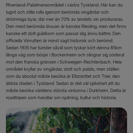
Rhenland-Palatineraområdet i västra Tyskland. Här kan du
lugnt och stilla rulla igenom berömda vingårdar och
drömmiga byar, där mer än 70% av landets vin produceras.
Den mest berömda druvan är kanske Riesling, men det finns
kanske ett dolt guldkorn som passar dig ännu bättre. Den
officiella Vinrutten är minst sagt historisk och berömd.
Sedan 1935 har turister såväl som tyskar kört denna 85km
långa väg som börjar i Bockenheim och slingrar sig söderut
mot den franska gränsen i Schweigen-Rechtenbach. Hela
området kryllar av vingårdar, slott och palats, men ställen
som du absolut måste besöka är Eltzslottet och Trier, den
äldsta staden i Tyskland. Sedan är det väl självklart att du
måste besöka världens största vintunna i Durkheim. Detta är
roadtripen som handlar om njutning, kultur och historia.