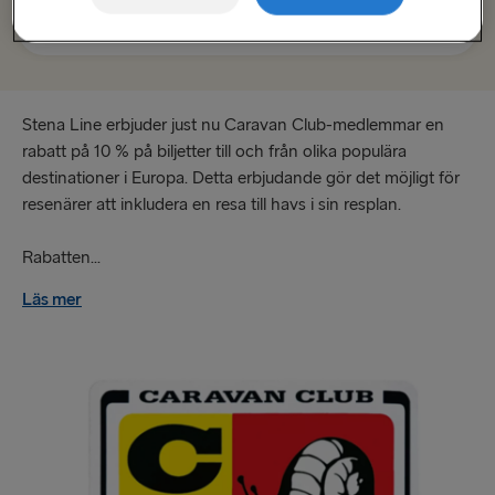
Rostock → Trelleborg
Karlskrona → Gdynia
Gdynia → Karlskrona
Stena Line erbjuder just nu Caravan Club-medlemmar en
rabatt på 10 % på biljetter till och från olika populära
Nynäshamn → Ventspils
destinationer i Europa. Detta erbjudande gör det möjligt för
Ventspils → Nynäshamn
resenärer att inkludera en resa till havs i sin resplan.
Rabatten...
Läs mer