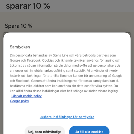
sparar 10 %
Spara 10 %
Returresa
Enkel
Samtycken
Din persondata behandlas av Stena Line och våra betrodda partners som
Rutt
Google och Facebook. Cookies och liknande tekniker används för lagring och
åtkomst av sådan information på din dator med syfte att ge personaliserade
Göteborg → Fredrikshamn
annonser och innehållsmarknadsföring samt statistik. Vi använder din web-
historik och bokningar för att hitta liknande kunder för annonsering på Google
Göteborg → Fredrikshamn
och Facebook. Genom att ändra inställningarna för dessa samtycken kan du
bestämma vilka aktörer som kan använda din data och för vilka syften. Du
Datum för utresa
Datum för hemresa
kan alltid ändra dessa inställningar eller helt stänga av sådan vidare lagring.
Fredrikshamn → Göteborg
Läs vår cookie-policy
Google policy
Göteborg → Kiel
Visa lågpriskalender
Kiel → Göteborg
Justera inställningar för samtycke
Trelleborg → Rostock
Sök resa
Nej, bara nödvändiga
Ja till alla cookies