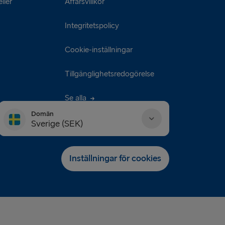
ller
Affärsvillkor
Integritetspolicy
Cookie-inställningar
Tillgänglighetsredogörelse
Se alla
Domän
Sverige (SEK)
Danmark (DKK)
Inställningar för cookies
Deutschland (EUR)
Eesti (EUR)
España (EUR)