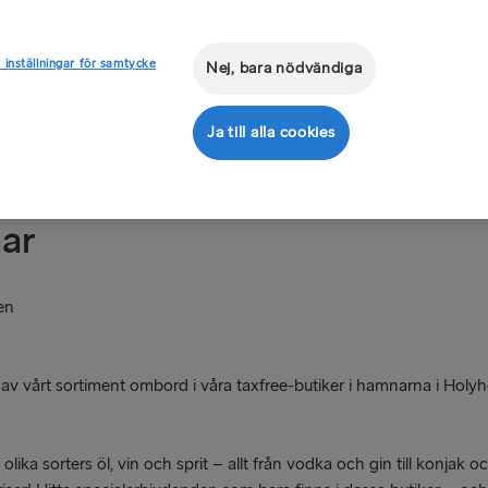
 inställningar för samtycke
Nej, bara nödvändiga
Ja till alla cookies
nar
en
l av vårt sortiment ombord i våra taxfree-butiker i hamnarna i Hol
 olika sorters öl, vin och sprit – allt från vodka och gin till konjak