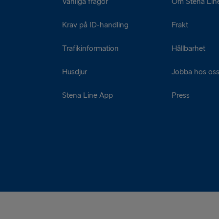
Vanliga frågor
Om Stena Lin
Krav på ID-handling
Frakt
Trafikinformation
Hållbarhet
Husdjur
Jobba hos os
Stena Line App
Press