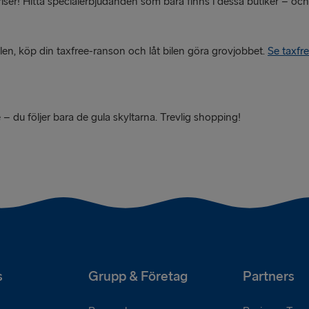
iser! Hitta specialerbjudanden som bara finns i dessa butiker – o
ilen, köp din taxfree-ranson och låt bilen göra grovjobbet.
Se taxfr
 – du följer bara de gula skyltarna. Trevlig shopping!
s
Grupp & Företag
Partners