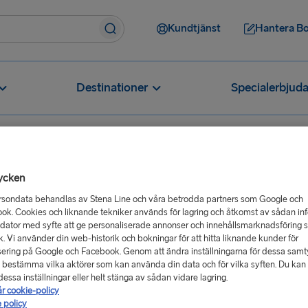
Kundtjänst
Hantera B
Destinationer
Specialerbjud
ycken
rsondata behandlas av Stena Line och våra betrodda partners som Google och
ok. Cookies och liknande tekniker används för lagring och åtkomst av sådan in
 dator med syfte att ge personaliserade annonser och innehållsmarknadsföring 
ik. Vi använder din web-historik och bokningar för att hitta liknande kunder för
ering på Google och Facebook. Genom att ändra inställningarna för dessa sam
 bestämma vilka aktörer som kan använda din data och för vilka syften. Du kan a
essa inställningar eller helt stänga av sådan vidare lagring.
år cookie-policy
 policy