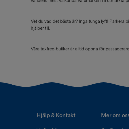
världens mest välkända varumärken till utmärkta pr
Vet du vad det bästa är? Inga tunga lyft! Parkera b
hjälper till.
Våra taxfree-butiker är alltid öppna för passagerare
Hjälp & Kontakt
Mer om os