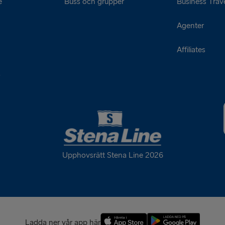
e
Buss och grupper
Business Trave
Agenter
Affiliates
s
Upphovsrätt Stena Line 2026
Ladda ner vår app här