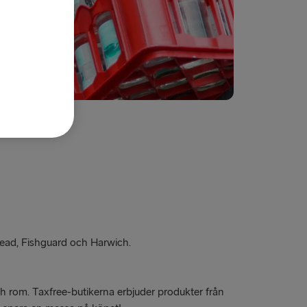
yhead, Fishguard och Harwich.
 och rom. Taxfree-butikerna erbjuder produkter från