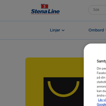
Linjer
Ombord
Samt
Din pe
Facebo
på din
statist
annons
kan du
ändra d
Läs v
Google