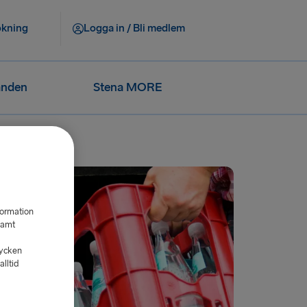
okning
Logga in / Bli medlem
anden
Stena MORE
formation
samt
tycken
lltid