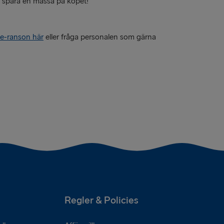
ch spara en massa på köpet!
ee-ranson här
eller fråga personalen som gärna
Regler & Policies