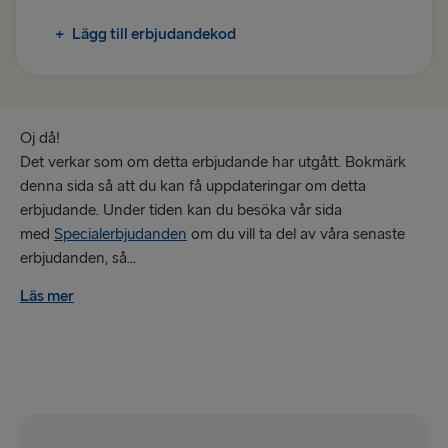
TILL DANMARK
+
Lägg till erbjudandekod
Göteborg → Fredrikshamn
Fredrikshamn → Göteborg
Oj då!
TILL POLEN
Det verkar som om detta erbjudande har utgått. Bokmärk
denna sida så att du kan få uppdateringar om detta
Karlskrona → Gdynia
erbjudande. Under tiden kan du besöka vår sida
Gdynia → Karlskrona
med
Specialerbjudanden
om du vill ta del av våra senaste
erbjudanden, så...
TILL LETTLAND
Läs mer
Nynäshamn → Ventspils
Ventspils → Nynäshamn
RESTEN AV EUROPA