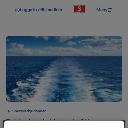
Logga in / Bli medlem
Meny
Specialerbjudanden
Erbjudandet har utgått