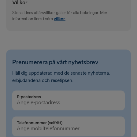
Villkor
Rosslare → Fishguard
Stena Lines affärsvillkor gäller för alla bokningar. Mer
Belfast → Cairnryan
information finns i våra
villkor.
Belfast → Liverpool
Hoek van Holland → Harwich
Holyhead → Dublin
Prenumerera på vårt nyhetsbrev
Travemünde → Liepāja
Håll dig uppdaterad med de senaste nyheterna,
Fishguard → Rosslare
erbjudandena och resetipsen.
Cairnryan → Belfast
E-postadress
Liverpool → Belfast
Harwich → Hoek van Holland
Telefonnummer (valfritt)
Dublin → Holyhead