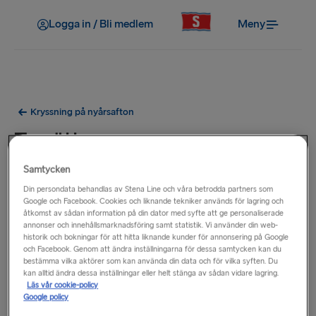
Logga in / Bli medlem
Meny
Kryssning på nyårsafton
Trerättersmeny
Samtycken
Din persondata behandlas av Stena Line och våra betrodda partners som
Google och Facebook. Cookies och liknande tekniker används för lagring och
åtkomst av sådan information på din dator med syfte att ge personaliserade
annonser och innehållsmarknadsföring samt statistik. Vi använder din web-
historik och bokningar för att hitta liknande kunder för annonsering på Google
och Facebook. Genom att ändra inställningarna för dessa samtycken kan du
bestämma vilka aktörer som kan använda din data och för vilka syften. Du
kan alltid ändra dessa inställningar eller helt stänga av sådan vidare lagring.
Läs vår cookie-policy
Google policy