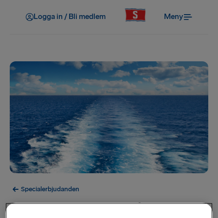
Logga in / Bli medlem
Meny
Specialerbjudanden
Erbjudandet har utgått