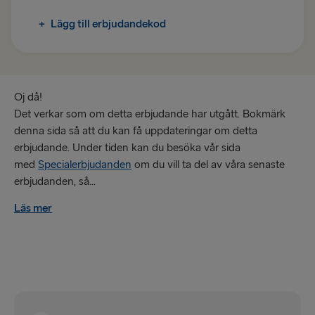
TILL DANMARK
+
Lägg till erbjudandekod
Göteborg → Fredrikshamn
Fredrikshamn → Göteborg
Oj då!
TILL POLEN
Det verkar som om detta erbjudande har utgått. Bokmärk
denna sida så att du kan få uppdateringar om detta
Karlskrona → Gdynia
erbjudande. Under tiden kan du besöka vår sida
Gdynia → Karlskrona
med
Specialerbjudanden
om du vill ta del av våra senaste
erbjudanden, så...
TILL LETTLAND
Läs mer
Nynäshamn → Ventspils
Ventspils → Nynäshamn
RESTEN AV EUROPA