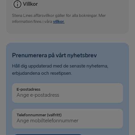
Villkor
Rosslare → Fishguard
Stena Lines affärsvillkor gäller för alla bokningar. Mer
Belfast → Cairnryan
information finns i våra
villkor.
Belfast → Liverpool
Hoek van Holland → Harwich
Holyhead → Dublin
Prenumerera på vårt nyhetsbrev
Håll dig uppdaterad med de senaste nyheterna,
Travemünde → Liepāja
erbjudandena och resetipsen.
Fishguard → Rosslare
E-postadress
Cairnryan → Belfast
Liverpool → Belfast
Harwich → Hoek van Holland
Telefonnummer (valfritt)
Dublin → Holyhead