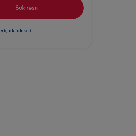
Sök resa
relleborg
K
l erbjudandekod
 Fredrikshamn
mn → Göteborg
→ Gdynia
rlskrona
D
→ Ventspils
→ Nynäshamn