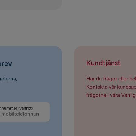
Dublin → Ho
Liepāja → 
Kundtjänst
brev
heterna,
Har du frågor eller b
Kontakta vår kundsupp
frågorna i våra Vanlig
nnummer (valfritt)