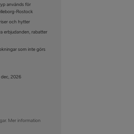
typ används för
relleborg-Rostock
RESTEN AV EU
iser och hytter
Rosslare → 
ra erbjudanden, rabatter
Belfast → C
okningar som inte görs
Belfast → Li
Hoek van Ho
Holyhead → 
1 dec, 2026
Travemünde
Fishguard →
Cairnryan →
ingar. Mer information
Liverpool → 
Harwich → H