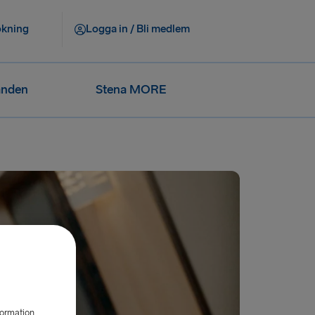
okning
Logga in / Bli medlem
anden
Stena MORE
formation