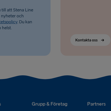
till att Stena Line
a nyheter och
tetspolicy
. Du kan
 helst.
Kontakta oss
s
Grupp & Företag
Partners