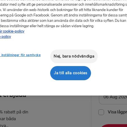
 dator med syfte att ge personaliserade annonser och innehållsmarknadsföring 
ik. Vi använder din web-historik och bokningar för att hitta liknande kunder för
ering på Google och Facebook. Genom att ändra inställningarna för dessa sam
 bestämma vilka aktörer som kan använda din data och för vilka syften. Du kan a
essa inställningar eller helt stänga av sådan vidare lagring.
år cookie-policy
Få 20 % r
 policy
Returres
 inställningar för samtycke
Nej, bara nödvändiga
 och
Rutt
Trelleborg
Ja till alla cookies
TILL TYSKLAN
Datum för ut
t erbjuda
Göteborg → 
Trelleborg 
% rabatt på din
Visa lågp
okar båda
Kiel → Göte
ya...