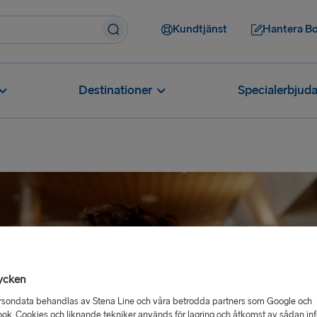
Kundtjänst
Hantera B
Destinationer
Specialerbjud
ycken
rsondata behandlas av Stena Line och våra betrodda partners som Google och
ok. Cookies och liknande tekniker används för lagring och åtkomst av sådan in