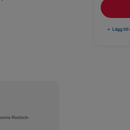
Rostock → T
TILL DANMAR
+
Lägg til
Göteborg →
Fredriksha
TILL POLEN
Karlskrona 
Gdynia → Ka
TILL LETTLAN
Nynäshamn 
ckorna Rostock-
Ventspils 