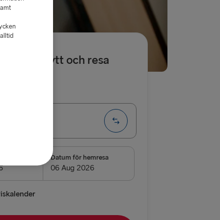
samt
tycken
lltid
abatt på hytt och resa
a
Enkel
 → Rostock
D
resa
Datum för hemresa
Kiel
→ Rostock
riskalender
borg