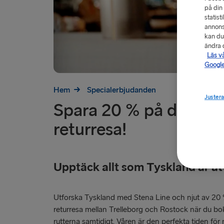
på din
statist
annons
kan du
ändra d
Läs v
Google
Hem
Specialerbjudanden
Justera
Spara 20 % på din tur-
returresa!
Upptäck allt som Tyskland ar at
Utforska Tyskland med Stena Line och njut av 20 
returresa mellan Trelleborg och Rostock när du b
rutterna samtidigt. Våren är den perfekta tiden för n