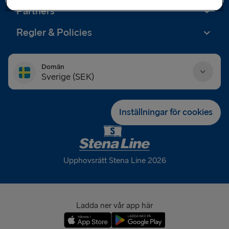
Partners
Regler & Policies
Domän
Sverige (SEK)
Danmark (DKK)
Inställningar för cookies
Deutschland (EUR)
Eesti (EUR)
Upphovsrätt Stena Line 2026
España (EUR)
France (EUR)
Ladda ner vår app här