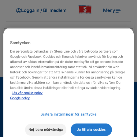
Logga in / Bli medlem
Meny
Samtycken
Din persondata behandlas av Stena Line och våra betrodda partners som
felsidor
Google och Facebook. Cookies och liknande tekniker används för lagring och
åtkomst av sådan information på din dator med syfte att ge personaliserade
annonser och innehållsmarknadsföring samt statistik. Vi använder din web-
historik och bokningar för att hitta liknande kunder för annonsering på Google
och Facebook. Genom att ändra inställningarna för dessa samtycken kan du
bestämma vilka aktörer som kan använda din data och för vilka syften. Du
kan alltid ändra dessa inställningar eller helt stänga av sådan vidare lagring.
Läs vår cookie-policy
Google policy
Hjälp & Kontakt
Justera inställningar för samtycke
Mer om oss
Grupp & Företag
Nej, bara nödvändiga
Ja till alla cookies