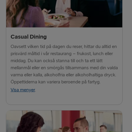
TILL LETTLAND
Nynäshamn → Ventspils
Casual Dining
Ventspils → Nynäshamn
Oavsett vilken tid på dagen du reser, hittar du alltid en
prisvärd måltid i vår restaurang – frukost, lunch eller
RESTEN AV EUROPA
middag. Du kan också stanna till och ta ett lätt
Rosslare → Fishguard
mellanmål eller en smörgås tillsammans med din valda
varma eller kalla, alkoholfria eller alkoholhaltiga dryck.
Belfast → Cairnryan
Öppettiderna kan variera beroende på fartyg.
Visa menyer
.
Belfast → Liverpool
Hoek van Holland → Harwich
Holyhead → Dublin
Travemünde → Liepāja