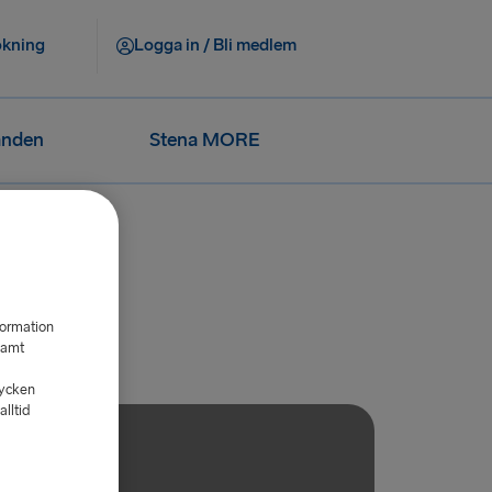
okning
Logga in / Bli medlem
anden
Stena MORE
formation
samt
tycken
lltid