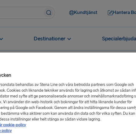
Kundtjänst
Hantera B
Destinationer
Specialerbjud
ycken
rsondata behandlas av Stena Line och våra betrodda partners som Google och
ok. Cookies och liknande tekniker används för lagring och åtkomst av sådan in
esor från Göteborg till Kiel
 dator med syfte att ge personaliserade annonser och innehållsmarknadsföring 
ik. Vi använder din web-historik och bokningar för att hitta liknande kunder för
ering på Google och Facebook. Genom att ändra inställningarna för dessa sam
 bestämma vilka aktörer som kan använda din data och för vilka syften. Du kan a
essa inställningar eller helt stänga av sådan vidare lagring.
år cookie-policy
 policy