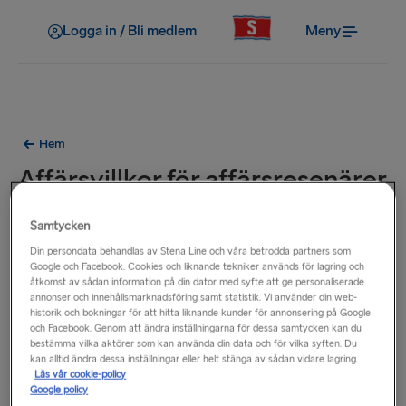
Logga in / Bli medlem
Meny
Hem
Affärsvillkor för affärsresenärer
Samtycken
Affärsvillkor för affärsresenärer
Din persondata behandlas av Stena Line och våra betrodda partners som
Google och Facebook. Cookies och liknande tekniker används för lagring och
åtkomst av sådan information på din dator med syfte att ge personaliserade
annonser och innehållsmarknadsföring samt statistik. Vi använder din web-
historik och bokningar för att hitta liknande kunder för annonsering på Google
och Facebook. Genom att ändra inställningarna för dessa samtycken kan du
bestämma vilka aktörer som kan använda din data och för vilka syften. Du
kan alltid ändra dessa inställningar eller helt stänga av sådan vidare lagring.
Läs vår cookie-policy
Google policy