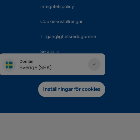
Integritetspolicy
Cookie-inställningar
Tillgänglighetsredogörelse
Se alla
Domän
Sverige (SEK)
Danmark (DKK)
Inställningar för cookies
Deutschland (EUR)
Eesti (EUR)
España (EUR)