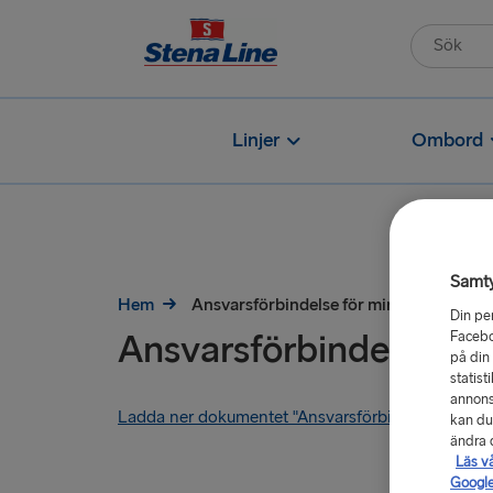
Linjer
Ombord
Samt
Hem
Ansvarsförbindelse för minderårig
Din pe
Ansvarsförbindelse för
Facebo
på din
statist
annons
Ladda ner dokumentet "Ansvarsförbindelse för min
kan du
ändra d
Läs v
Google