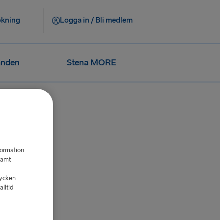
okning
Logga in / Bli medlem
anden
Stena MORE
formation
samt
tycken
lltid