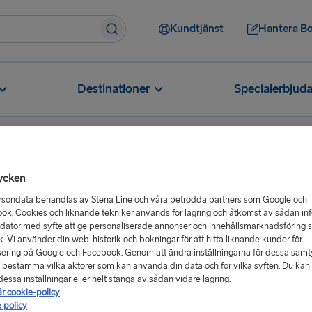
Kundtjänst
Hantera B
Destinationer
Specialerbjud
ycken
rsondata behandlas av Stena Line och våra betrodda partners som Google och
 minderårig
ok. Cookies och liknande tekniker används för lagring och åtkomst av sådan in
 dator med syfte att ge personaliserade annonser och innehållsmarknadsföring 
ik. Vi använder din web-historik och bokningar för att hitta liknande kunder för
ering på Google och Facebook. Genom att ändra inställningarna för dessa sam
derårig" genom att klicka på denna länken
.
 bestämma vilka aktörer som kan använda din data och för vilka syften. Du kan a
essa inställningar eller helt stänga av sådan vidare lagring.
år cookie-policy
 policy