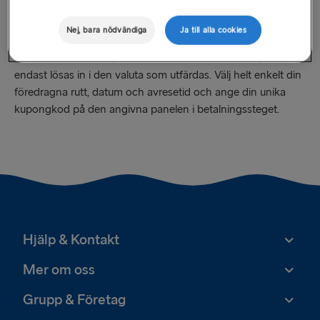
Hur man löser in en tidigare köpt e-kupong:
Nej, bara nödvändiga
Ja till alla cookies
E-kuponger för resor är giltiga i tre år från
utfärdandedatumet (5 år i Storbritannien och Irland) och kan
endast lösas in i den valuta som utfärdas. Välj helt enkelt din
föredragna rutt, datum och avresetid och ange din unika
kupongkod på den angivna panelen i betalningssteget.
Hjälp & Kontakt
Mer om oss
Grupp & Företag