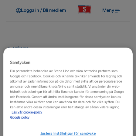
Logga in / Bli medlem
Meny
Bokning
Hur kan jag köpa eller använda
Samtycken
ett presentkort?
Din persondata behandlas av Stena Line och våra betrodda partners som
Google och Facebook. Cookies och liknande tekniker används för lagring och
åtkomst av sådan information på din dator med syfte att ge personaliserade
annonser och innehållsmarknadsföring samt statistik. Vi använder din web-
E-kuponger för resor finns att köpa online via vårt
historik och bokningar för att hitta liknande kunder för annonsering på Google
systerföretag Stena Line Travel Group AB. De kan användas
och Facebook. Genom att ändra inställningarna för dessa samtycken kan du
helt eller delvis för alla färjebokningar som görs på
bestämma vilka aktörer som kan använda din data och för vilka syften. Du
kan alltid ändra dessa inställningar eller helt stänga av sådan vidare lagring.
nedanstående webbplatser eller alla semesterbokningar som
Läs vår cookie-policy
görs via Stena Line Travel Group AB.
Google policy
Köp ett presentkort för användning på den
svenska webbplatsen.
Justera inställningar för samtycke