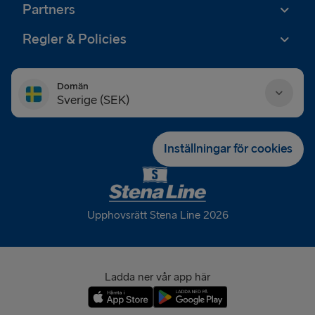
Partners
Regler & Policies
Domän
Sverige (SEK)
Danmark (DKK)
Inställningar för cookies
Deutschland (EUR)
Eesti (EUR)
Upphovsrätt Stena Line 2026
España (EUR)
France (EUR)
Ladda ner vår app här
International (EUR)