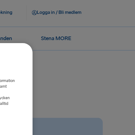
okning
Logga in / Bli medlem
anden
Stena MORE
formation
samt
tycken
lltid