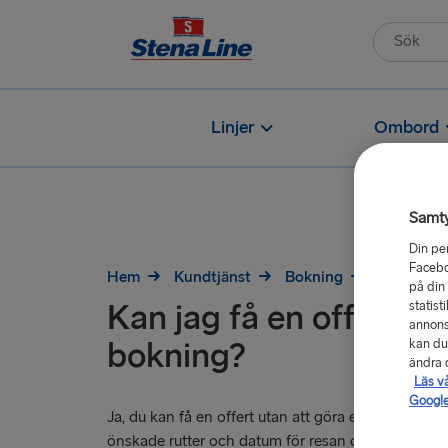
Linjer
Ombord
Samt
Din pe
Facebo
Hem
Kundtjänst
Bokning
Kan jag få
på din
Kan jag få en offert ut
statist
annons
bokning?
kan du
ändra d
Läs v
Google
Ja, du kan få en offert utan att göra en bokning. 
önskade rutter och datum för resan och klicka på