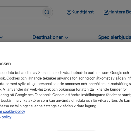
Kundtjänst
Hantera B
Destinationer
Specialerbjud
ycken
rsondata behandlas av Stena Line och våra betrodda partners som Google och
ok. Cookies och liknande tekniker används för lagring och åtkomst av sådan in
 en offert utan att göra en bokning?
 dator med syfte att ge personaliserade annonser och innehållsmarknadsföring 
an att göra en
ik. Vi använder din web-historik och bokningar för att hitta liknande kunder för
ering på Google och Facebook. Genom att ändra inställningarna för dessa sam
 bestämma vilka aktörer som kan använda din data och för vilka syften. Du kan a
essa inställningar eller helt stänga av sådan vidare lagring.
år cookie-policy
 policy
Du behöver bara ange dina
 sökknappen. Du kommer att få