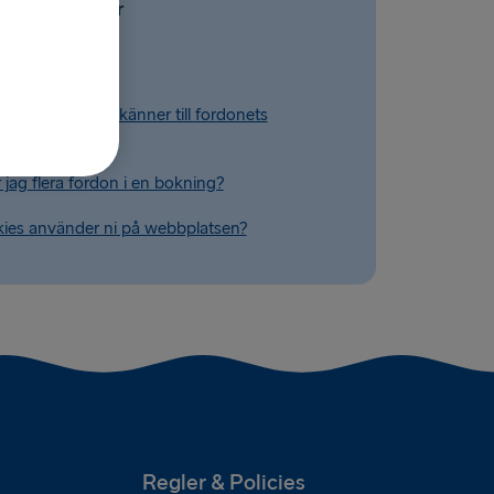
Vanliga frågor
ag boka en hytt?
jag om jag inte känner till fordonets
ingsnummer?
 jag flera fordon i en bokning?
kies använder ni på webbplatsen?
Regler & Policies