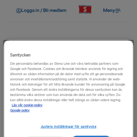
Logga in / Bli medlem
Meny
Efter resan
Samtycken
Hur gör jag en reklamation?
Din persondata behandlas av Stena Line och våra betrodda partners som
Google och Facebook. Cookies och liknande tekniker används för lagring och
åtkomst av sådan information på din dator med syfte att ge personaliserade
Vid reklamationer ber vi dig kontakta oss via vårt
annonser och innehållsmarknadsföring samt statistik. Vi använder din web-
kontaktformulär
och välja "Klagomål" som typ av ärende.
historik och bokningar för att hitta liknande kunder för annonsering på Google
och Facebook. Genom att ändra inställningarna för dessa samtycken kan du
bestämma vilka aktörer som kan använda din data och för vilka syften. Du
kan alltid ändra dessa inställningar eller helt stänga av sådan vidare lagring.
Läs vår cookie-policy
Vanliga frågor
Google policy
Var kan jag hitta information om jobb hos Stena Line?
Justera inställningar för samtycke