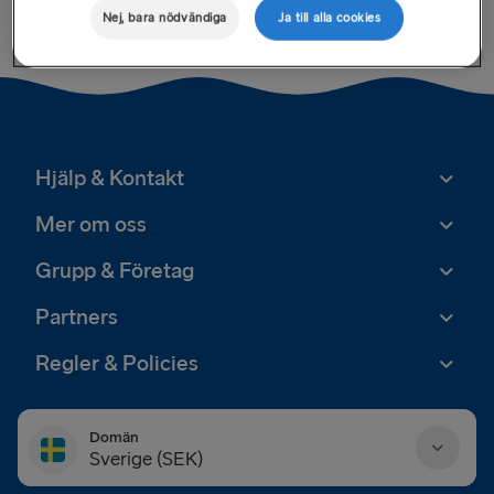
Nej, bara nödvändiga
Ja till alla cookies
Hjälp & Kontakt
Mer om oss
Grupp & Företag
Partners
Regler & Policies
Domän
Sverige (SEK)