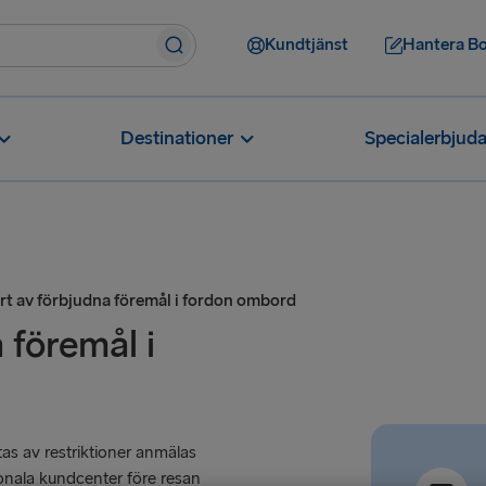
Kundtjänst
Hantera B
Destinationer
Specialerbjud
rt av förbjudna föremål i fordon ombord
 föremål i
s av restriktioner anmälas
ionala kundcenter före resan