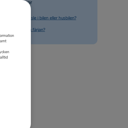
Vanliga frågor
 med extra bränsle i bilen eller husbilen?
a med alkohol på färjan?
formation
samt
tycken
lltid