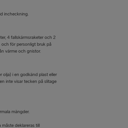
id incheckning.
ter, 4 fallskärmsraketer och 2
 och för personligt bruk på
rån värme och gnistor.
r olja) i en godkänd plast eller
en inte visar tecken på slitage
 normala mängder.
måste deklareras till