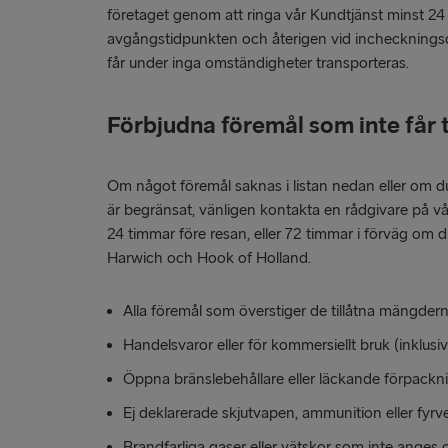
företaget genom att ringa vår Kundtjänst minst 24
avgångstidpunkten och återigen vid inchecknings
får under inga omständigheter transporteras.
Förbjudna föremål som inte får
Om något föremål saknas i listan nedan eller om d
är begränsat, vänligen kontakta en rådgivare på vå
24 timmar före resan, eller 72 timmar i förväg om d
Harwich och Hook of Holland.
Alla föremål som överstiger de tillåtna mängder
Handelsvaror eller för kommersiellt bruk (inklusi
Öppna bränslebehållare eller läckande förpackni
Ej deklarerade skjutvapen, ammunition eller fyrve
Brandfarliga gaser eller vätskor som inte anges 