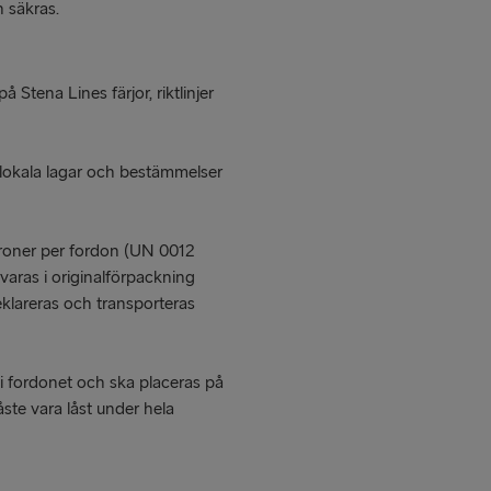
 säkras.
tena Lines färjor, riktlinjer
a lokala lagar och bestämmelser
roner per fordon (UN 0012
varas i originalförpackning
eklareras och transporteras
i fordonet och ska placeras på
åste vara låst under hela