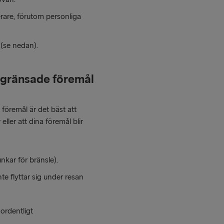
are, förutom personliga
 (se nedan).
egränsade föremål
föremål är det bäst att
ller att dina föremål blir
nkar för bränsle).
nte flyttar sig under resan
 ordentligt