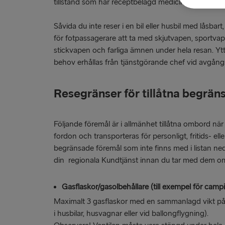
tillstånd som har receptbelagd medicin).
Såvida du inte reser i en bil eller husbil med låsbar
för fotpassagerare att ta med skjutvapen, sportvap
stickvapen och farliga ämnen under hela resan. Ytt
behov erhållas från tjänstgörande chef vid avgå
Resegränser för tillåtna begrän
Följande föremål är i allmänhet tillåtna ombord när 
fordon och transporteras för personligt, fritids- ell
begränsade föremål som inte finns med i listan ne
din regionala Kundtjänst innan du tar med dem o
Gasflaskor/gasolbehållare (till exempel för camp
Maximalt 3 gasflaskor med en sammanlagd vikt på
i husbilar, husvagnar eller vid ballongflygning).