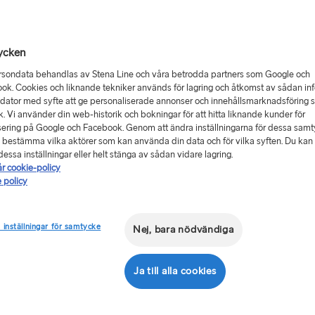
Kan jag ta
m du vill ta med
ycken
nd och Harwich måste du
Kan jag t
rsondata behandlas av Stena Line och våra betrodda partners som Google och
ok. Cookies och liknande tekniker används för lagring och åtkomst av sådan in
 dator med syfte att ge personaliserade annonser och innehållsmarknadsföring 
ion via länken nedan.
ik. Vi använder din web-historik och bokningar för att hitta liknande kunder för
ering på Google och Facebook. Genom att ändra inställningarna för dessa sam
 bestämma vilka aktörer som kan använda din data och för vilka syften. Du kan a
ål som transporteras måste
essa inställningar eller helt stänga av sådan vidare lagring.
inte ta ansvar för förseningar
år cookie-policy
rt om lagstadgade regler eller
 policy
 inställningar för samtycke
Nej, bara nödvändiga
Ja till alla cookies
ssgrupp får endast ta med
passagerare med medicinska