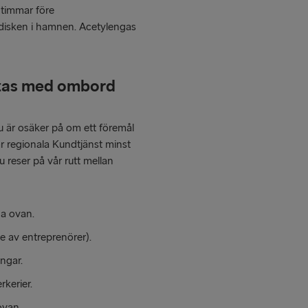
 timmar före
disken i hamnen. Acetylengas
 tas med ombord
u är osäker på om ett föremål
r regionala Kundtjänst minst
u reser på vår rutt mellan
na ovan.
ve av entreprenörer).
ngar.
rkerier.
ovan.