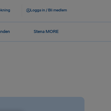
okning
Logga in / Bli medlem
anden
Stena MORE