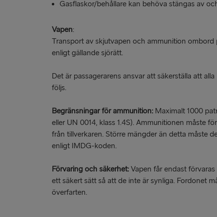
Gasflaskor/behållare kan behöva stängas av och
Vapen
:
Transport av skjutvapen och ammunition ombord på S
enligt gällande sjörätt.
Det är passagerarens ansvar att säkerställa att all
följs.
Begränsningar för ammunition:
Maximalt 1000 pat
eller UN 0014, klass 1.4S). Ammunitionen måste för
från tillverkaren. Större mängder än detta måste d
enligt IMDG-koden.
Förvaring och säkerhet:
Vapen får endast förvaras 
ett säkert sätt så att de inte är synliga. Fordonet m
överfarten.