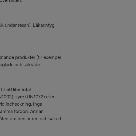
överfarten.
ruk under resan). Läkarintyg
 liknande produkter (till exempel
rseglade och säkrade.
ll 60 liter total
UN1002), syre (UN1072) eller
id incheckning. Inga
 i samma fordon. Annan
illåten om den är ren och säkert