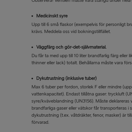
Observera! Ventilen måste vara stängd under hela 
Medicinskt syre
Upp till 6 små flaskor (exempelvis för personligt b
krävs. Meddela oss vid bokningstillfället.
Väggfärg och gör-det-självmaterial.
Du får ta med upp till 10 liter brandfarlig färg eller
thinner eller lack) totalt. Behållarna måste vara fö
Dykutrustning (inklusive tuber)
Max 6 tuber per fordon, storlek F eller mindre (upp ti
vattenkapacitet). Endast tillåtna gaser: tryckluft (
syre/kväveblandning (UN3156). Måste deklareras v
brandfarliga gaser eller vätskor får transporteras
dykutrustning (t.ex. våtdräkter, fenor, masker) är t
förvarad.