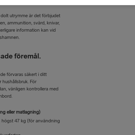
t, dolt utrymme är det förbjudet
en, ammunition, svärd, knivar,
erligare information kan vid
ngshamnen.
sade föremål.
de förvaras säkert i ditt
er hushållsbruk. För
dan, vänligen kontrollera med
mbord.
ing eller matlagning)
 högst 47 kg (för användning