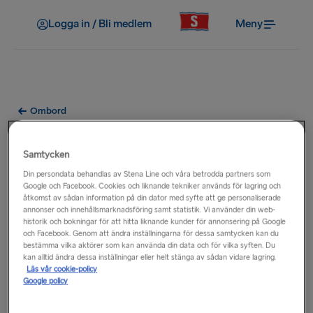
Logga in / Bli medlem
Meny
Ombord
Kan jag stanna i fordonet under
Samtycken
resan?
Din persondata behandlas av Stena Line och våra betrodda partners som
Google och Facebook. Cookies och liknande tekniker används för lagring och
åtkomst av sådan information på din dator med syfte att ge personaliserade
Av säkerhetsskäl är passagerare inte tillåtna att stanna i
annonser och innehållsmarknadsföring samt statistik. Vi använder din web-
fordonet när färjan är till havs. Innan avgång säkras
historik och bokningar för att hitta liknande kunder för annonsering på Google
och Facebook. Genom att ändra inställningarna för dessa samtycken kan du
fordonsdäcket av besättningen ombord och stängs för
bestämma vilka aktörer som kan använda din data och för vilka syften. Du
allmänheten. Passagerare är inte tillåtna att besöka
kan alltid ändra dessa inställningar eller helt stänga av sådan vidare lagring.
fordonsdäcket under resans gång. På vissa längre resor, när
Läs vår cookie-policy
Google policy
husdjur får stanna kvar i fordonet, kan du boka ett besök till
ditt fordon tillsammans med medlemmar från besättningen.