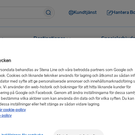
Kundtjänst
Hantera B
Destinationer
Specialerbjud
ycken
rsondata behandlas av Stena Line och våra betrodda partners som Google och
ok. Cookies och liknande tekniker används för lagring och åtkomst av sådan in
 dator med syfte att ge personaliserade annonser och innehållsmarknadsföring 
ser finns det för att köpa alkohol och tobaksvaror ombord?
ik. Vi använder din web-historik och bokningar för att hitta liknande kunder för
 för att köpa
ering på Google och Facebook. Genom att ändra inställningarna för dessa sam
 bestämma vilka aktörer som kan använda din data och för vilka syften. Du kan a
or ombord?
essa inställningar eller helt stänga av sådan vidare lagring.
år cookie-policy
 policy
inte konsumeras ombord. Tobak
 Holyhead – Dublin, Fishguard