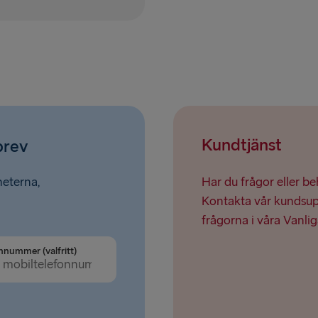
RESTEN AV EU
Rosslare → 
Belfast → C
Belfast → Li
Kundtjänst
brev
Hoek van Ho
Holyhead → 
heterna,
Har du frågor eller b
Kontakta vår kundsupp
Travemünde
frågorna i våra Vanlig
Fishguard →
nnummer (valfritt)
Cairnryan →
Liverpool → 
Harwich → H