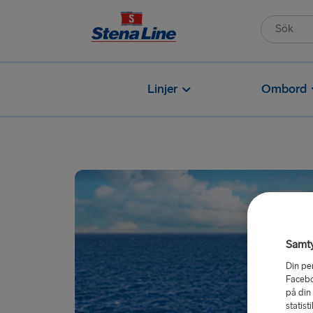
Linjer
Ombord
Samt
Din pe
Facebo
på din
statist