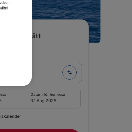
tycken
lltid
et har utgått
a
Enkel
 Kiel
D
resa
Datum för hemresa
Kiel
→ Rostock
riskalender
borg