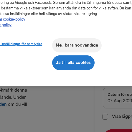
ering på Google och Facebook. Genom att ändra inställningarna för dessa sam
 bestämma vilka aktörer som kan använda din data och för vilka syften. Du kan a
essa inställningar eller helt stänga av sådan vidare lagring.
år cookie-policy
 policy
Erbjudand
 inställningar för samtycke
Nej, bara nödvändiga
ay!
Returres
t
Ja till alla cookies
Rutt
Göteborg →
Bokmärk denna
TILL TYSKLAN
Datum för ut
udande. Under
nden
om du vill
Göteborg → 
Trelleborg 
Visa lågp
Kiel → Göte