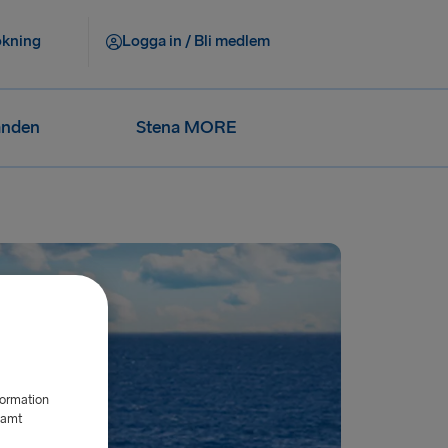
okning
Logga in / Bli medlem
anden
Stena MORE
formation
samt