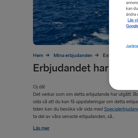
annons
kan du
ändra d
Läs v
Google
Justera
Hem
Mina erbjudanden
Extra Member d
Erbjudandet har utgåt
Oj då!
Det verkar som om detta erbjudande har utgått. 
sida så att du kan få uppdateringar om detta erbj
tiden kan du besöka vår sida med
Specialerbjuda
ta del av våra senaste erbjudanden, så...
Läs mer