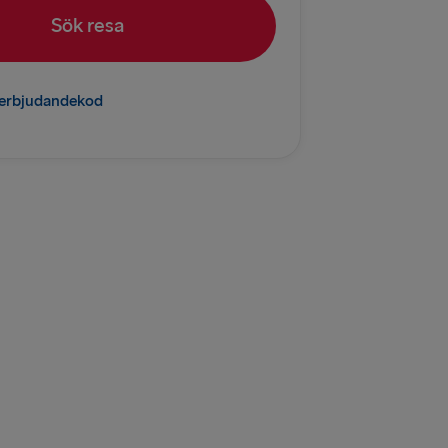
Sök resa
relleborg
K
l erbjudandekod
 Fredrikshamn
mn → Göteborg
→ Gdynia
rlskrona
D
→ Ventspils
→ Nynäshamn