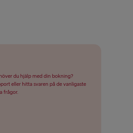
ROPA
Fishguard
airnryan
verpool
lland → Harwich
Dublin
ehöver du hjälp med din bokning?
ort eller hitta svaren på de vanligaste
 → Liepāja
a frågor.
 Rosslare
 Belfast
Belfast
oek van Holland