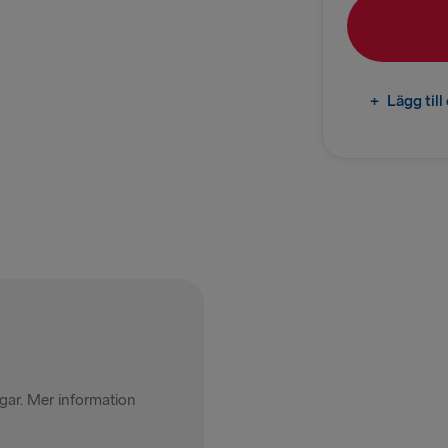
Rostock → T
TILL DANMAR
+
Lägg til
Göteborg →
Fredriksha
TILL POLEN
Karlskrona 
Gdynia → Ka
TILL LETTLAN
Nynäshamn 
ingar. Mer information
Ventspils 