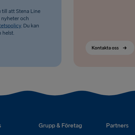
till att Stena Line
Dublin → Ho
a nyheter och
Liepāja → 
tetspolicy
. Du kan
 helst.
Kontakta oss
s
Grupp & Företag
Partners