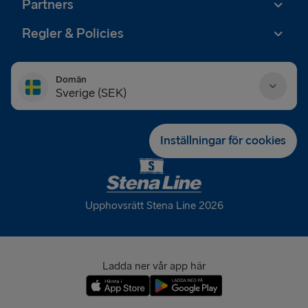
Partners
Regler & Policies
Domän
Sverige (SEK)
Danmark (DKK)
Inställningar för cookies
Deutschland (EUR)
Eesti (EUR)
Upphovsrätt Stena Line 2026
España (EUR)
France (EUR)
Ladda ner vår app här
International (EUR)