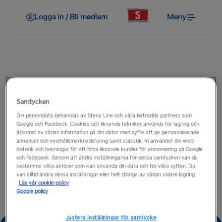
Logga in / Bli medlem
Meny
Samtycken
Din persondata behandlas av Stena Line och våra betrodda partners som
Google och Facebook. Cookies och liknande tekniker används för lagring och
åtkomst av sådan information på din dator med syfte att ge personaliserade
Vi har tyvärr tekniska problem
annonser och innehållsmarknadsföring samt statistik. Vi använder din web-
historik och bokningar för att hitta liknande kunder för annonsering på Google
och Facebook. Genom att ändra inställningarna för dessa samtycken kan du
Ditt konto har inte tagits bort
bestämma vilka aktörer som kan använda din data och för vilka syften. Du
kan alltid ändra dessa inställningar eller helt stänga av sådan vidare lagring.
Läs vår cookie-policy
Google policy
Kontakta kundtjänst om du vill radera ditt konto
Justera inställningar för samtycke