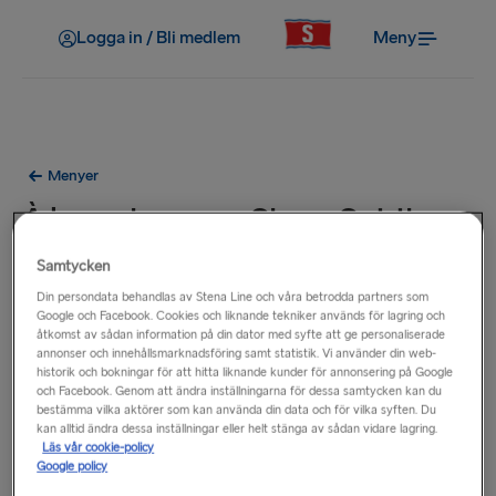
Logga in / Bli medlem
Meny
Menyer
À la carte meny Stena Spirit
Samtycken
Din persondata behandlas av Stena Line och våra betrodda partners som
Google och Facebook. Cookies och liknande tekniker används för lagring och
åtkomst av sådan information på din dator med syfte att ge personaliserade
annonser och innehållsmarknadsföring samt statistik. Vi använder din web-
historik och bokningar för att hitta liknande kunder för annonsering på Google
och Facebook. Genom att ändra inställningarna för dessa samtycken kan du
bestämma vilka aktörer som kan använda din data och för vilka syften. Du
kan alltid ändra dessa inställningar eller helt stänga av sådan vidare lagring.
Läs vår cookie-policy
Google policy