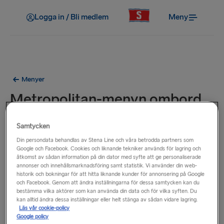
Logga in / Bli medlem
Meny
Menyer
Metropolitan-menyn ombord
på färjorna Germanica och
Samtycken
Scandinavica
Din persondata behandlas av Stena Line och våra betrodda partners som
Google och Facebook. Cookies och liknande tekniker används för lagring och
åtkomst av sådan information på din dator med syfte att ge personaliserade
annonser och innehållsmarknadsföring samt statistik. Vi använder din web-
historik och bokningar för att hitta liknande kunder för annonsering på Google
och Facebook. Genom att ändra inställningarna för dessa samtycken kan du
bestämma vilka aktörer som kan använda din data och för vilka syften. Du
kan alltid ändra dessa inställningar eller helt stänga av sådan vidare lagring.
Läs vår cookie-policy
Google policy