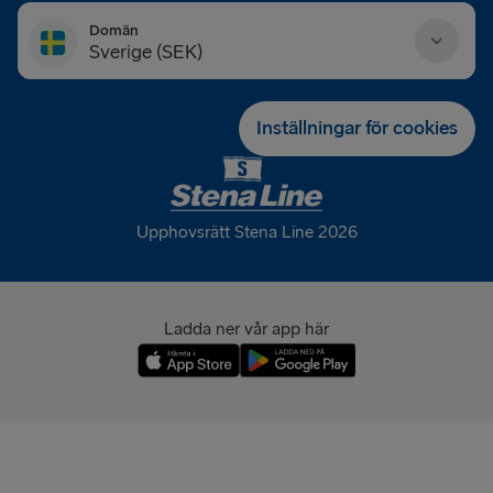
Domän
Sverige (SEK)
Danmark (DKK)
Inställningar för cookies
Deutschland (EUR)
Eesti (EUR)
Upphovsrätt Stena Line 2026
España (EUR)
France (EUR)
Ladda ner vår app här
International (EUR)
Ireland (EUR)
Italia (EUR)