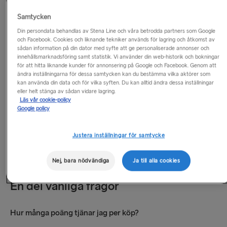
Tjäna poäng
Samtycken
Din persondata behandlas av Stena Line och våra betrodda partners som Google
och Facebook. Cookies och liknande tekniker används för lagring och åtkomst av
Bli medlem i Stena MORE idag och börja tjäna poäng direkt
sådan information på din dator med syfte att ge personaliserade annonser och
på nästan allt du köper hos Stena Line!
innehållsmarknadsföring samt statistik. Vi använder din web-historik och bokningar
för att hitta liknande kunder för annonsering på Google och Facebook. Genom att
ändra inställningarna för dessa samtycken kan du bestämma vilka aktörer som
Se till att samla Stena MORE-poäng när du gör ditt köp,
kan använda din data och för vilka syften. Du kan alltid ändra dessa inställningar
oavsett om du bokar biljetter för en familjesemester, köper
eller helt stänga av sådan vidare lagring.
Läs vår cookie-policy
souvenirer till dem där hemma eller njuter av något gott i vår
Google policy
restaurang ombord.
Justera inställningar för samtycke
Ju fler poäng du tjänar, desto fler förmåner kan du dra nytta
av.
Nej, bara nödvändiga
Ja till alla cookies
En del vanliga frågor
Hur många poäng tjänar jag per köp?