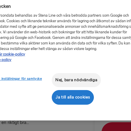
ycken
rsondata behandlas av Stena Line och våra betrodda partners som Google och
ok. Cookies och liknande tekniker används för lagring och åtkomst av sådan in
 dator med syfte att ge personaliserade annonser och innehållsmarknadsföring 
ik. Vi använder din web-historik och bokningar för att hitta liknande kunder för
Från 413 
ering på Google och Facebook. Genom att ändra inställningarna för dessa sam
 bestämma vilka aktörer som kan använda din data och för vilka syften. Du kan a
essa inställningar eller helt stänga av sådan vidare lagring.
Returres
år cookie-policy
 policy
Rutt
ag till
Karlskrona
 inställningar för samtycke
Nej, bara nödvändiga
TILL TYSKLAN
Datum för ut
Ja till alla cookies
plats, frisk
Göteborg → 
staurangerna.
Trelleborg 
n riktigt bra...
Kiel → Göte