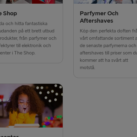
e Shop
Parfymer Och
RESTEN AV EU
Aftershaves
a och hitta fantastiska
Rosslare → 
udanden på ett brett utbud
Köp den perfekta doften fr
rodukter, från parfymer och
vårt omfattande sortiment 
Belfast → C
ektyrer till elektronik och
de senaste parfymerna och
Belfast → Li
enter i The Shop.
aftershaves till priser som d
kommer att ha svårt att
Hoek van Ho
motstå.
Holyhead → 
Travemünde
Fishguard →
Cairnryan →
Liverpool → 
Harwich → H