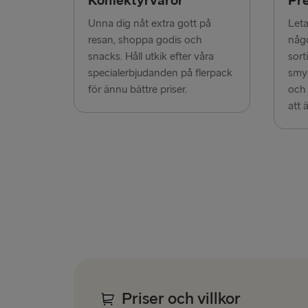
Konfektyrvaror
Pr
Unna dig nåt extra gott på
Leta
resan, shoppa godis och
någo
snacks. Håll utkik efter våra
sort
specialerbjudanden på flerpack
smyc
för ännu bättre priser.
och
att ä
Priser och villkor