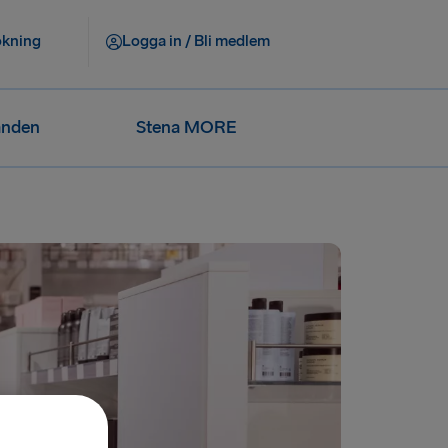
okning
Logga in / Bli medlem
anden
Stena MORE