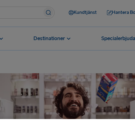
Kundtjänst
Hantera B
Destinationer
Specialerbjud