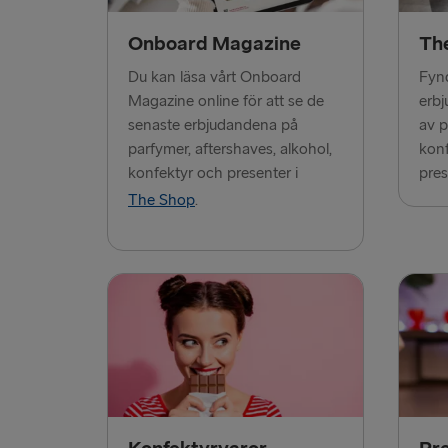
Onboard Magazine
Th
Du kan läsa vårt Onboard
Fynd
Magazine online för att se de
erbj
senaste erbjudandena på
av p
parfymer, aftershaves, alkohol,
konf
konfektyr och presenter i
pres
The Shop
.