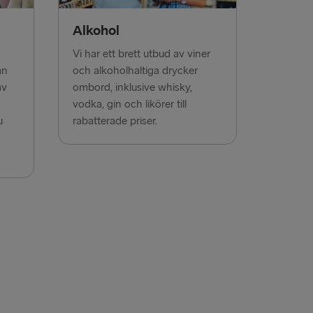
Alkohol
ROPA
Vi har ett brett utbud av viner
Fishguard
ån
och alkoholhaltiga drycker
av
ombord, inklusive whisky,
airnryan
vodka, gin och likörer till
verpool
u
rabatterade priser.
lland → Harwich
Dublin
 → Liepāja
 Rosslare
 Belfast
Belfast
oek van Holland