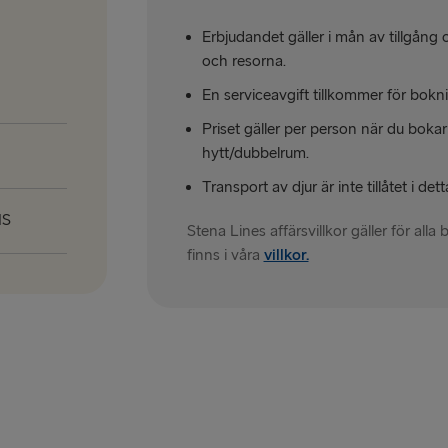
Erbjudandet gäller i mån av tillgån
och resorna.
En serviceavgift tillkommer för bokn
Priset gäller per person när du bokar
hytt/dubbelrum.
Transport av djur är inte tillåtet i de
IS
Stena Lines affärsvillkor gäller för all
finns i våra
villkor.