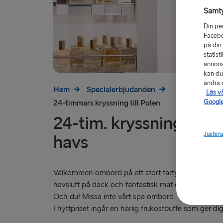
Samt
Din pe
Facebo
på din
statist
annons
kan du
ändra d
Hem
Specialerbjudanden
Läs v
Google
24-timmars kryssning till Polen
24-tim. kryssning: En d
Justera
havs
Välkommen ombord på ett stort fartyg med gott om 
havsluft på däck och fantastisk mat och dryck i re
Och du! Missa inte vårt spa ombord.
I hyttpriset ingår en härlig frukostbuffé som ger dig e