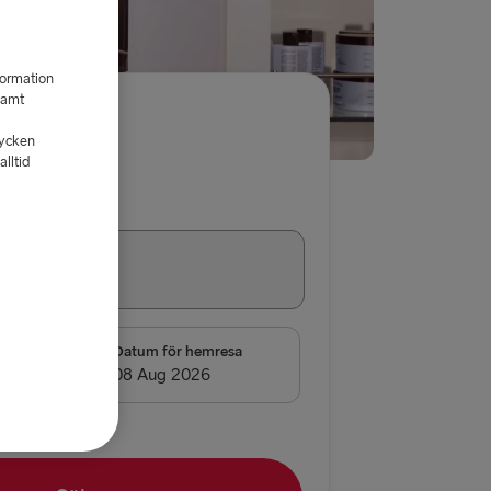
formation
samt
kr/person
tycken
lltid
a
Enkel
 → Gdynia
D
resa
Datum för hemresa
Kiel
→ Rostock
borg