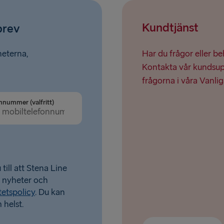
Kundtjänst
brev
heterna,
Har du frågor eller b
Kontakta vår kundsupp
frågorna i våra Vanlig
nnummer (valfritt)
till att Stena Line
a nyheter och
tetspolicy
. Du kan
 helst.