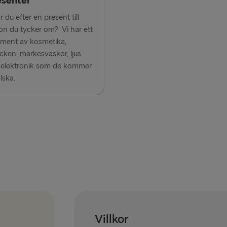
esenter
r du efter en present till
Dublin → Ho
n du tycker om? Vi har ett
Liepāja → 
iment av kosmetika,
ken, märkesväskor, ljus
 elektronik som de kommer
lska.
Villkor