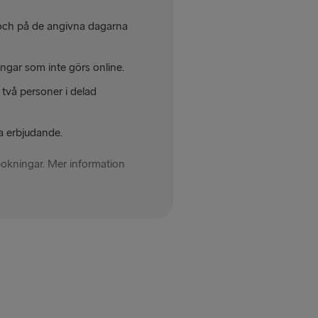
g och på de angivna dagarna
ingar som inte görs online.
 två personer i delad
tta erbjudande.
a bokningar. Mer information