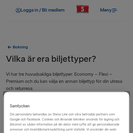
Logga in / Bli medlem
Meny
Bokning
Vilka är era biljettyper?
Vi har tre huvudsakliga biljettyper: Economy – Flexi –
Premium och du kan välja en annan biljettyp för din utresa
och returresa.
Economy
Samtycken
Din persondata behandlas av Stena Line och våra betrodda partners som
Vårt lägsta biljettpris, ett bra val om dina resplaner är fasta.
Google och Facebook. Cookies och liknande tekniker används för lagring och
Biljettvillkoren i Economy är mer restriktiva än våra Flexi-
åtkomst av sådan information på din dator med syfte att ge personaliserade
annonser och innehållsmarknadsföring samt statistik. Vi använder din web-
och Premium-biljetter.