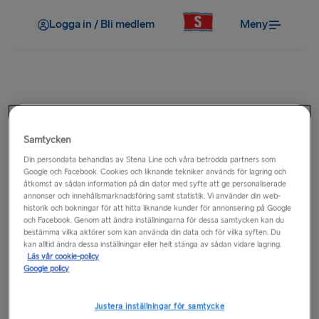
Logga in / Bli medlem
Meny
Före resan
Hur kan jag kontrollera om min
Samtycken
Din persondata behandlas av Stena Line och våra betrodda partners som
resa är i tid?
Google och Facebook. Cookies och liknande tekniker används för lagring och
åtkomst av sådan information på din dator med syfte att ge personaliserade
annonser och innehållsmarknadsföring samt statistik. Vi använder din web-
För de senaste seglingsuppdateringarna kan du besöka vår
historik och bokningar för att hitta liknande kunder för annonsering på Google
och Facebook. Genom att ändra inställningarna för dessa samtycken kan du
sida
Seglingsuppdateringar
på webbplatsen där du kan se
bestämma vilka aktörer som kan använda din data och för vilka syften. Du
status för samtliga seglingar.
kan alltid ändra dessa inställningar eller helt stänga av sådan vidare lagring.
Läs vår cookie-policy
Google policy
Vanliga frågor
Justera inställningar för samtycke