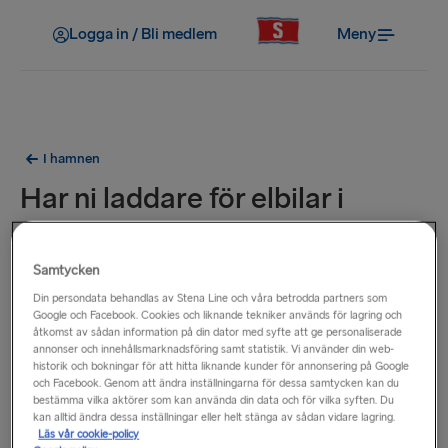
Logga in / Bli medlem
Meny
I hamnen
Har ni laddare för elbilar i
hamnen?
Samtycken
För information om de närmaste laddningsstationerna till
Din persondata behandlas av Stena Line och våra betrodda partners som
våra hamnar, besök respektive sida nedan.
Google och Facebook. Cookies och liknande tekniker används för lagring och
åtkomst av sådan information på din dator med syfte att ge personaliserade
annonser och innehållsmarknadsföring samt statistik. Vi använder din web-
Belfast
historik och bokningar för att hitta liknande kunder för annonsering på Google
Cairnryan
och Facebook. Genom att ändra inställningarna för dessa samtycken kan du
bestämma vilka aktörer som kan använda din data och för vilka syften. Du
Dublin
kan alltid ändra dessa inställningar eller helt stänga av sådan vidare lagring.
Fishguard
Läs vår cookie-policy