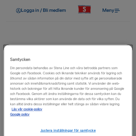
Logga in / Bli medlem
Meny
Kundtjänst
I hamnen
Samtycken
Din persondata behandlas av Stena Line och våra betrodda partners som
Google och Facebook. Cookies och liknande tekniker används för lagring och
åtkomst av sådan information på din dator med syfte att ge personaliserade
Öppettider
annonser och innehållsmarknadsföring samt statistik. Vi använder din web-
historik och bokningar för att hitta liknande kunder för annonsering på Google
och Facebook. Genom att ändra inställningarna för dessa samtycken kan du
bestämma vilka aktörer som kan använda din data och för vilka syften. Du
kan alltid ändra dessa inställningar eller helt stänga av sådan vidare lagring.
Parkering
Läs vår cookie-policy
Google policy
Hamnanläggningar
Justera inställningar för samtycke