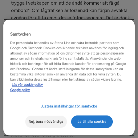
trygga i vetskapen om att de ändå kommer att få gå
ombord*. Om tågtrafiken är försenad kan färjan avvakta
avgång för att ta emot dessa fotpassagerare. Det är dock
upp till kaptenen att bestämma.
Samtycken
*Gäller inte för avgångar från Holyhead. Incheckningen för
Din persondata behandlas av Stena Line och våra betrodda partners som
Google och Facebook. Cookies och liknande tekniker används för lagring och
Holyhead – Dublin stänger 40 minuter före avgång för
åtkomst av sådan information på din dator med syfte att ge personaliserade
fotpassagerare. Om du inte anländer i tid för incheckning ser
annonser och innehållsmarknadsföring samt statistik. Vi använder din web-
vi till att du får plats på nästa tillgängliga avgång.
historik och bokningar för att hitta liknande kunder för annonsering på Google
och Facebook. Genom att ändra inställningarna för dessa samtycken kan du
bestämma vilka aktörer som kan använda din data och för vilka syften. Du
Vänligen notera
kan alltid ändra dessa inställningar eller helt stänga av sådan vidare lagring.
Läs vår cookie-policy
Om du inte kommer i tid till incheckningen kan det leda till
Google policy
att din bokning annulleras och inte återbetalas.
Se till att du har all nödvändig reseidentifiering och
Justera inställningar för samtycke
dokumentation tillgänglig (t.ex. pass och visum) när du
kommer till hamnen. Stena Line är inte ansvariga om en
Nej, bara nödvändiga
Ja till alla cookies
passagerare inte kan erhålla de relevanta tillstånd som
krävs för resor över gränserna.