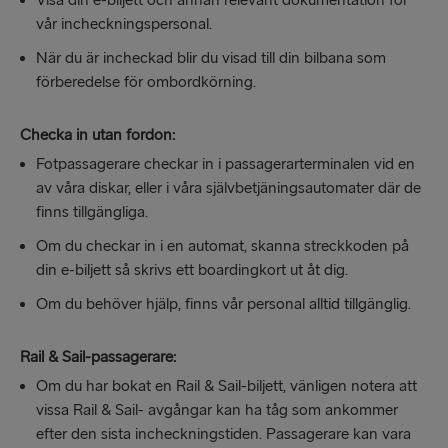
Visa din e-biljett och annan relevant dokumentation för
vår incheckningspersonal.
När du är incheckad blir du visad till din bilbana som
förberedelse för ombordkörning.
Checka in utan fordon:
Fotpassagerare checkar in i passagerarterminalen vid en
av våra diskar, eller i våra självbetjäningsautomater där de
finns tillgängliga.
Om du checkar in i en automat, skanna streckkoden på
din e-biljett så skrivs ett boardingkort ut åt dig.
Om du behöver hjälp, finns vår personal alltid tillgänglig.
Rail & Sail-passagerare:
Om du har bokat en Rail & Sail-biljett, vänligen notera att
vissa Rail & Sail- avgångar kan ha tåg som ankommer
efter den sista incheckningstiden. Passagerare kan vara