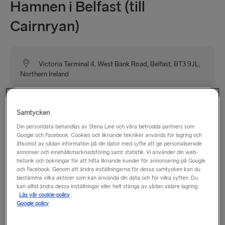
Hamnen i Belfast (till
Cairnryan)
Victoria Terminal 4, West Bank Road, Belfast, BT3 9JL,
Northern Ireland
Hamnen i Belfast (VT4) är bekvämt belägen nära
Samtycken
motorvägsnätet vid avfart 1 på motorvägen M2 och
erbjuder enkel åtkomst till och från Belfasts centrum och
Din persondata behandlas av Stena Line och våra betrodda partners som
Google och Facebook. Cookies och liknande tekniker används för lagring och
resten av Irland.
åtkomst av sådan information på din dator med syfte att ge personaliserade
annonser och innehållsmarknadsföring samt statistik. Vi använder din web-
historik och bokningar för att hitta liknande kunder för annonsering på Google
och Facebook. Genom att ändra inställningarna för dessa samtycken kan du
Öppettider
bestämma vilka aktörer som kan använda din data och för vilka syften. Du
kan alltid ändra dessa inställningar eller helt stänga av sådan vidare lagring.
Läs vår cookie-policy
måndag–söndag: 06.00–22.30
Google policy