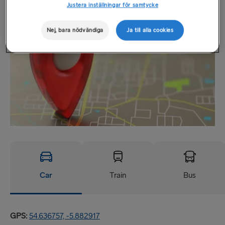
Platser
Justera inställningar för samtycke
Nej, bara nödvändiga
Ja till alla cookies
Car
Train
Bus
GPS:
54.636757, -5.882917