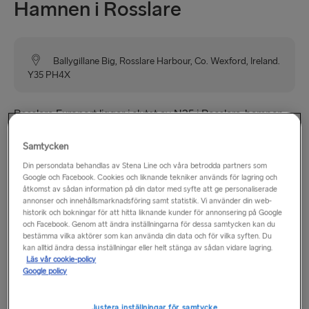
Hamnen i Rosslare
Ballygillane Big, Rosslare Harbour, Co. Wexford, Ireland.
Y35 PH4X
Rosslare Europort ligger i slutet av N25 i Rosslare-hamnen
och är tydligt markerad på alla vägskyltar som leder till
hamnen. Hamnen ligger 20 minuter från Wexford, 1 timme
Samtycken
och 20 minuter från Waterford, 1 timme och 45 minuter från
Din persondata behandlas av Stena Line och våra betrodda partners som
Google och Facebook. Cookies och liknande tekniker används för lagring och
Kilkenny, 2 timmar och 15 minuter från Dublin och 3 timmar
åtkomst av sådan information på din dator med syfte att ge personaliserade
från Cork.
annonser och innehållsmarknadsföring samt statistik. Vi använder din web-
historik och bokningar för att hitta liknande kunder för annonsering på Google
och Facebook. Genom att ändra inställningarna för dessa samtycken kan du
Rosslare är en liten by med stormarknad, bank, hotell,
bestämma vilka aktörer som kan använda din data och för vilka syften. Du
pensionat, pubar och restauranger.
kan alltid ändra dessa inställningar eller helt stänga av sådan vidare lagring.
Läs vår cookie-policy
Google policy
Öppettider
Justera inställningar för samtycke