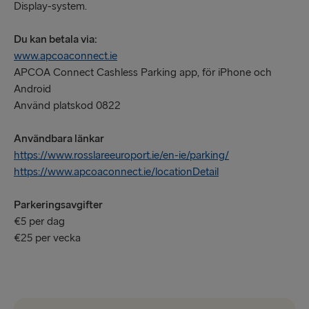
Display-system.
Du kan betala via:
www.apcoaconnect.ie
APCOA Connect Cashless Parking app, för iPhone och
Android
Använd platskod 0822
Användbara länkar
https://www.rosslareeuroport.ie/en-ie/parking/
https://www.apcoaconnect.ie/locationDetail
Parkeringsavgifter
€5 per dag
€25 per vecka