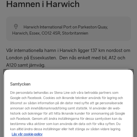
Hamnen i Harwich
Harwich International Port on Parkeston Quay,
Harwich, Essex, CO12 4SR, Storbritannien
Vår internationella hamn i Harwich ligger 137 km nordost om
London på Essexkusten. Den nås enkelt med bil, A12 och
A120 samt järnväg.
Besök vår taxfree-butik i hamnen
Samtycken
Din persondata behandlas av Stena Line och våra betrodda partners som
Om du reser med bil kan du se fram emot fantastiska
Google och Facebook. Cookies och liknande tekniker används för lagring och
rabatter ombord, och du kan även köpa stora mängder i
åtkomst av sådan information på din dator med syfte att ge personaliserade
annonser och innehållsmarknadsföring samt statistik. Vi använder din web-
våra tax-free-butiker i hamnarna! Dessa finns i Holyhead,
historik och bokningar för att hitta liknande kunder för annonsering på Google
Fishguard och Harwich, och här hittar du speciella
och Facebook. Genom att ändra inställningarna för dessa samtycken kan du
volymerbjudanden som är exklusivt tillgängliga i hamnarna.
bestämma vilka aktörer som kan använda din data och för vilka syften. Du
kan alltid ändra dessa inställningar eller helt stänga av sådan vidare lagring.
Läs vår cookie-policy