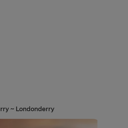
ROPA
Fishguard
airnryan
verpool
lland → Harwich
Dublin
 → Liepāja
 Rosslare
 Belfast
rry ~ Londonderry
Dublin
Belfast
oek van Holland