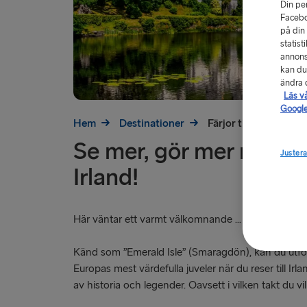
Din pe
Facebo
på din
statist
annons
kan du
ändra d
Läs v
Google
Hem
Destinationer
Färjor till Irland
Se mer, gör mer med fär
Justera
Irland!
Här väntar ett varmt välkomnande ...
Känd som ”Emerald Isle” (Smaragdön), kan du utfo
Europas mest värdefulla juveler när du reser till Irlan
av historia och legender. Oavsett i vilken takt du vill