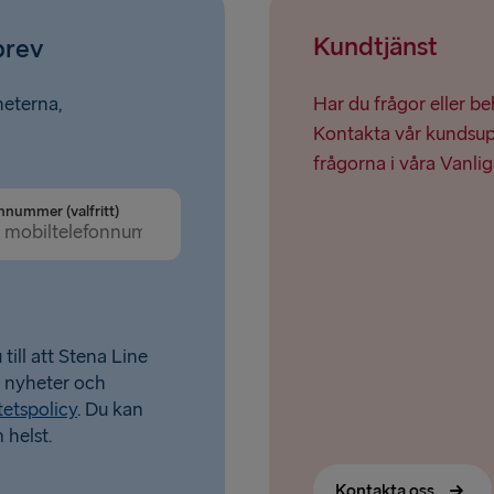
Kundtjänst
brev
heterna,
Har du frågor eller b
Kontakta vår kundsupp
frågorna i våra Vanlig
nnummer (valfritt)
till att Stena Line
a nyheter och
tetspolicy
. Du kan
 helst.
Kontakta oss