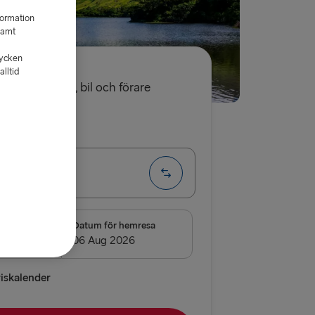
formation
samt
tycken
lltid
 kr
enkel resa, bil och förare
a
Enkel
→ Dublin
D
resa
Datum för hemresa
Kiel
→ Rostock
riskalender
borg