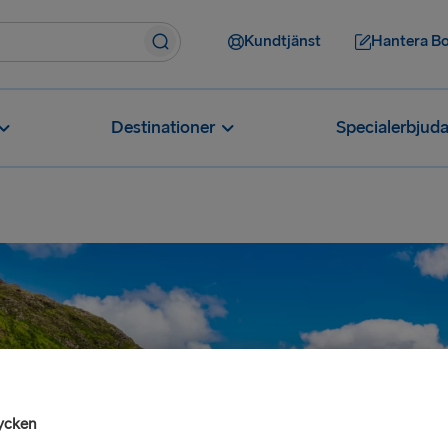
Kundtjänst
Hantera B
Destinationer
Specialerbjud
ycken