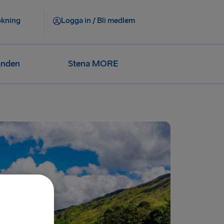
okning
Logga in / Bli medlem
anden
Stena MORE