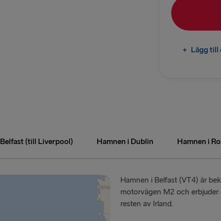
Rostock → T
TILL DANMAR
+
Lägg til
Göteborg →
Fredriksha
TILL POLEN
Karlskrona 
elfast (till Liverpool)
Hamnen i Dublin
Hamnen i Ro
Gdynia → Ka
TILL LETTLAN
Hamnen i Belfast (VT4) är bek
motorvägen M2 och erbjuder en
Nynäshamn 
resten av Irland.
Ventspils 