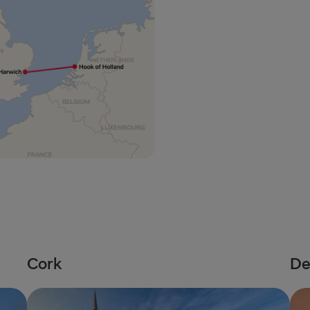
RESTEN AV EU
Rosslare → 
Belfast → C
Belfast → Li
Hoek van Ho
Holyhead → 
Travemünde
Fishguard →
Cairnryan →
Cork
De
Liverpool → 
Harwich → H