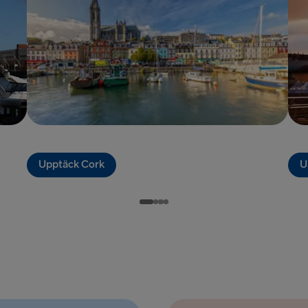
Dublin → Ho
Liepāja → 
Upptäck Cork
U