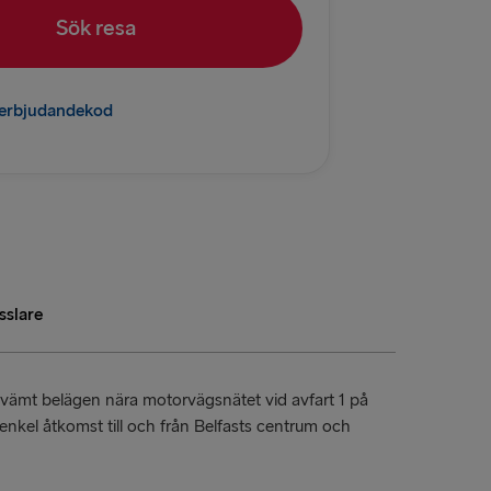
Sök resa
relleborg
K
l erbjudandekod
 Fredrikshamn
mn → Göteborg
→ Gdynia
sslare
rlskrona
D
vämt belägen nära motorvägsnätet vid avfart 1 på
kel åtkomst till och från Belfasts centrum och
→ Ventspils
→ Nynäshamn