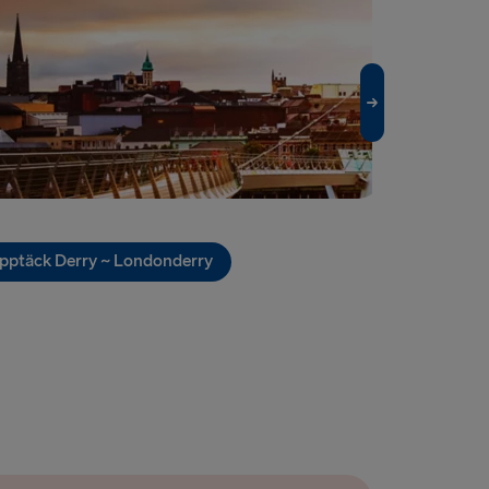
lyhead
Travemünde
pptäck Derry ~ Londonderry
Upptäck Du