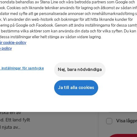
rsondata behandlas av Stena Line och våra betrodda partners som Google och
ok. Cookies och liknande tekniker används för lagring och åtkomst av sådan in
 dator med syfte att ge personaliserade annonser och innehållsmarknadsföring 
ik. Vi använder din web-historik och bokningar för att hitta liknande kunder för
ering på Google och Facebook. Genom att ändra inställningarna för dessa sam
 bestämma vilka aktörer som kan använda din data och för vilka syften. Du kan a
Från 1991
essa inställningar eller helt stänga av sådan vidare lagring.
år cookie-policy
 policy
Returres
ja till
 inställningar för samtycke
Nej, bara nödvändiga
Rutt
Holyhead 
Ja till alla cookies
TILL TYSKLAN
Datum för ut
Göteborg → 
rska en av
d. Ett land fyllt
Trelleborg 
Visa lågp
 njuta av...
Kiel → Göte