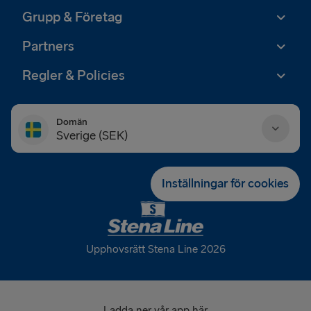
Grupp & Företag
Partners
Regler & Policies
Domän
Sverige (SEK)
Danmark (DKK)
Inställningar för cookies
Deutschland (EUR)
Eesti (EUR)
Upphovsrätt Stena Line 2026
España (EUR)
France (EUR)
Ladda ner vår app här