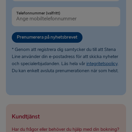
Fishguard → Rosslare
Telefonnummer (valfritt)
Cairnryan → Belfast
Liverpool → Belfast
Prenumerera på nyhetsbrevet
Harwich → Hoek van Holland
* Genom att registrera dig samtycker du till att Stena
Dublin → Holyhead
Line använder din e-postadress för att skicka nyheter
och specialerbjudanden. Läs hela vår
integritetspolicy
.
Liepāja → Travemünde
Du kan enkelt avsluta prenumerationen när som helst.
Kundtjänst
Har du frågor eller behöver du hjälp med din bokning?