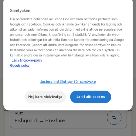
Underbara Wexford!
Samtycken
Din persondata behandlas av Stena Line och våra betrodda partners som
Wexford är tekniskt sett inte en stad, utan en stad i
Google och Facebook. Cookies och liknande tekniker används för lagring och
åtkomst av sådan information på din dator med syfte att ge personaliserade
grevskapet Wexford, som ofta kallas Irlands soliga
annonser och innehållsmarknadsföring samt statistik. Vi använder din web-
sydöstra del eftersom det har fler soltimmar än någon
historik och bokningar för att hitta liknande kunder för annonsering på Google
och Facebook. Genom att ändra inställningarna för dessa samtycken kan du
annanstans i landet. Det är bara en av anledningarna
bestämma vilka aktörer som kan använda din data och för vilka syften. Du
till att...
kan alltid ändra dessa inställningar eller helt stänga av sådan vidare lagring.
Läs vår cookie-policy
Läs mer
Google policy
Justera inställningar för samtycke
Från 1991 kr enkel resa, bil och förare
Nej, bara nödvändiga
Ja till alla cookies
Rutt
Fishguard → Rosslare