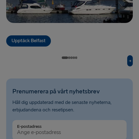
TILL LETTLAND
Nynäshamn → Ventspils
Ventspils → Nynäshamn
Upptäck Belfast
RESTEN AV EUROPA
Rosslare → Fishguard
Belfast → Cairnryan
Prenumerera på vårt nyhetsbrev
Belfast → Liverpool
Håll dig uppdaterad med de senaste nyheterna,
Hoek van Holland → Harwich
erbjudandena och resetipsen.
Holyhead → Dublin
E-postadress
Travemünde → Liepāja