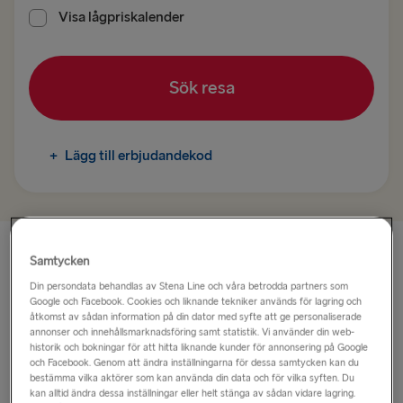
Trelleborg → Rostock
Visa lågpriskalender
Kiel → Göteborg
Sök resa
Rostock → Trelleborg
TILL DANMARK
+
Lägg till erbjudandekod
Göteborg → Fredrikshamn
Fredrikshamn → Göteborg
TILL POLEN
Samtycken
BorderShop Rostock
Din persondata behandlas av Stena Line och våra betrodda partners som
Karlskrona → Gdynia
Google och Facebook. Cookies och liknande tekniker används för lagring och
När du rullar av färjan i Rostock har du möjlighet att stanna
åtkomst av sådan information på din dator med syfte att ge personaliserade
Gdynia → Karlskrona
annonser och innehållsmarknadsföring samt statistik. Vi använder din web-
vid Bordershop Rostock. Här hittar du ett stort urval av öl,
historik och bokningar för att hitta liknande kunder för annonsering på Google
vin, sprit, godis och mer därtill. För att underlätta kan du
och Facebook. Genom att ändra inställningarna för dessa samtycken kan du
dessutom göra en förbeställning online så att din beställning
bestämma vilka aktörer som kan använda din data och för vilka syften. Du
TILL LETTLAND
kan alltid ändra dessa inställningar eller helt stänga av sådan vidare lagring.
står klar att hämta upp när du anländer.