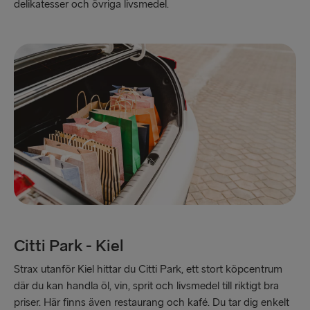
delikatesser och övriga livsmedel.
Liverpool → Belfast
Harwich → Hoek van Holland
Dublin → Holyhead
Liepāja → Travemünde
Citti Park - Kiel
Strax utanför Kiel hittar du Citti Park, ett stort köpcentrum
där du kan handla öl, vin, sprit och livsmedel till riktigt bra
priser. Här finns även restaurang och kafé. Du tar dig enkelt