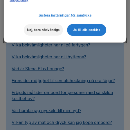
Google policy
Justera inställningar för samtycke
Vanliga frågor
Nej, bara nödvändiga
Ja till alla cookies
Finns det vilstolar ombord?
Vilka bekvämligheter har ni på fartygen?
Vilka bekvämligheter har ni i hytterna?
Vad är Stena Plus Lounge?
Finns det möjlighet till sen utcheckning på era färjor?
Erbjuds måltider ombord för personer med särskilda
kostbehov?
Var hämtar jag nyckeln till min hytt?
Vilken typ av mat och dryck kan jag köpa ombord?