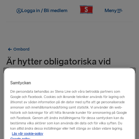
Logga in / Bli medlem
Meny
Ombord
Är hytter obligatoriska vid
resor över natten?
Samtycken
Hytter är obligatoriska på vissa nattresor, till exempel på våra
Din persondata behandlas av Stena Line och våra betrodda partners som
rutter Kiel-Göteborg och Harwich-Hoek van Holland.
Google och Facebook. Cookies och liknande tekniker används för lagring och
åtkomst av sådan information på din dator med syfte att ge personaliserade
Obligatoriska hytter måste bokas vid bokningstillfället.
annonser och innehållsmarknadsföring samt statistik. Vi använder din web-
På vissa nattresor, är det obligatoriskt att välja antingen en
historik och bokningar för att hitta liknande kunder för annonsering på Google
och Facebook. Genom att ändra inställningarna för dessa samtycken kan du
hytt, en lutningsbar stol eller alternativet att resa utan hytt
bestämma vilka aktörer som kan använda din data och för vilka syften. Du
eller sittplats.
kan alltid ändra dessa inställningar eller helt stänga av sådan vidare lagring.
Läs vår cookie-policy