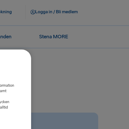
okning
Logga in / Bli medlem
anden
Stena MORE
formation
samt
tycken
lltid