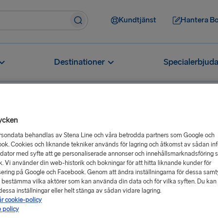
Kundtjänst
Hantera B
Destinationer
Specialerbjud
ycken
ämligheter har ni på fartygen?
rsondata behandlas av Stena Line och våra betrodda partners som Google och
ok. Cookies och liknande tekniker används för lagring och åtkomst av sådan in
ar ni på
 dator med syfte att ge personaliserade annonser och innehållsmarknadsföring 
ik. Vi använder din web-historik och bokningar för att hitta liknande kunder för
ering på Google och Facebook. Genom att ändra inställningarna för dessa sam
 bestämma vilka aktörer som kan använda din data och för vilka syften. Du kan a
essa inställningar eller helt stänga av sådan vidare lagring.
år cookie-policy
ska kunna njuta av en god måltid,
 policy
år butik, vila i våra ensuite-