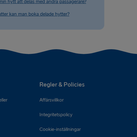
n hytt att delas med andra passagerare?
rutter kan man boka delade hytter?
Regler & Policies
ller
Affärsvillkor
Integritetspolicy
Cookie-inställningar