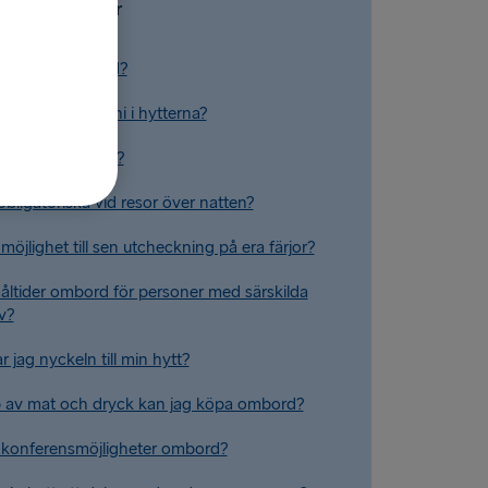
Vanliga frågor
 vilstolar ombord?
ämligheter har ni i hytterna?
ena Plus Lounge?
obligatoriska vid resor över natten?
möjlighet till sen utcheckning på era färjor?
åltider ombord för personer med särskilda
v?
 jag nyckeln till min hytt?
p av mat och dryck kan jag köpa ombord?
 konferensmöjligheter ombord?