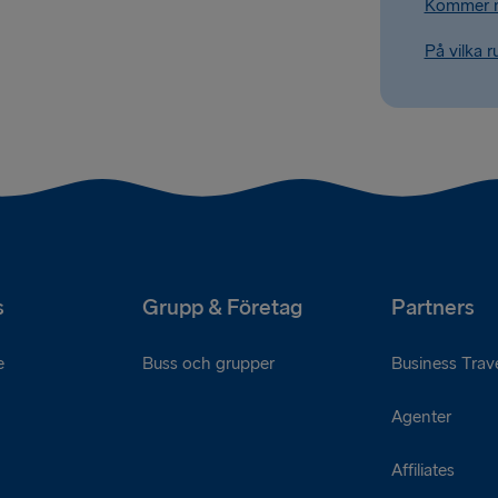
Kommer mi
På vilka 
s
Grupp & Företag
Partners
e
Buss och grupper
Business Trave
Agenter
Affiliates