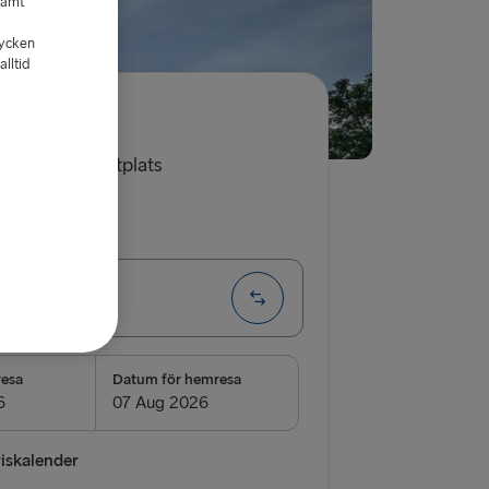
samt
tycken
lltid
 kr
, förare och sittplats
a
Enkel
e → Liepāja
D
resa
Datum för hemresa
Kiel
→ Rostock
riskalender