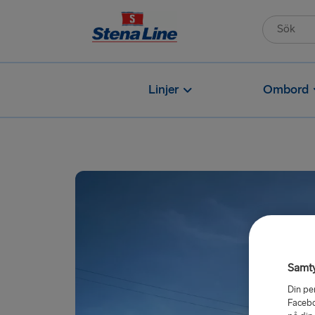
Linjer
Ombord
Samt
Din pe
Facebo