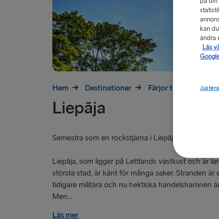
på din
statist
annons
kan du
ändra d
Läs v
Google
Hem
Destinationer
Färjor till Lettland
Justera
Liepāja
Semestra som en rockstjärna i Liepāja!
Liepāja, som ligger på Lettlands västkust och är la
största stad, är känt för många saker. Stranden är
tidigare militära och nu hektiska handelshamnen ä
Men...
Läs mer