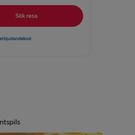
borg
Sök resa
relleborg
K
l erbjudandekod
 Fredrikshamn
mn → Göteborg
→ Gdynia
rlskrona
D
ntspils
→ Ventspils