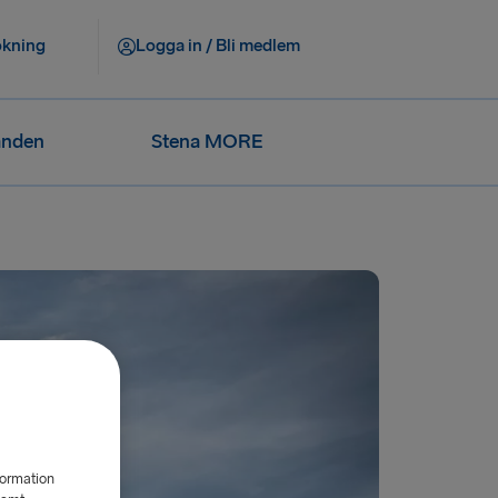
okning
Logga in / Bli medlem
anden
Stena MORE
formation