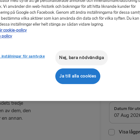
 dator med syfte att ge personaliserade annonser och innehållsmarknadsföring 
ik. Vi använder din web-historik och bokningar för att hitta liknande kunder för
ering på Google och Facebook. Genom att ändra inställningarna för dessa sam
 bestämma vilka aktörer som kan använda din data och för vilka syften. Du kan a
essa inställningar eller helt stänga av sådan vidare lagring.
år cookie-policy
Från 1481
 policy
enkel resa, bil
Liepaja
 inställningar för samtycke
Nej, bara nödvändiga
Returres
Ja till alla cookies
Rutt
Travemünd
ndets tredje
TILL TYSKLAN
Datum för ut
 en av dem, den
r en annan.
Göteborg → 
Trelleborg 
Visa lågp