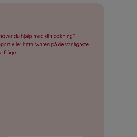
oek van Holland
lyhead
Travemünde
ehöver du hjälp med din bokning?
ort eller hitta svaren på de vanligaste
a frågor.