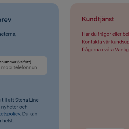
Harwich → H
Kundtjänst
brev
Dublin → Ho
Liepāja → 
heterna,
Har du frågor eller b
Kontakta vår kundsupp
frågorna i våra Vanlig
nnummer (valfritt)
till att Stena Line
a nyheter och
tetspolicy
. Du kan
 helst.