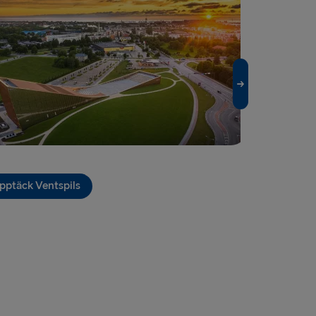
→ Nynäshamn
ROPA
Fishguard
airnryan
verpool
lland → Harwich
pptäck Ventspils
Dublin
 → Liepāja
 Rosslare
 Belfast
Belfast