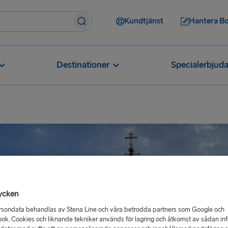
Kundtjänst
Hantera B
Destinationer
Specialerbjud
ycken
rsondata behandlas av Stena Line och våra betrodda partners som Google och
ok. Cookies och liknande tekniker används för lagring och åtkomst av sådan in