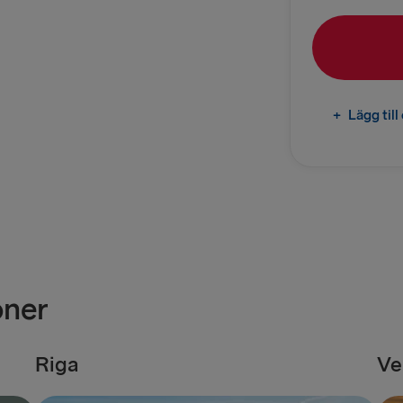
Kiel → Göte
Rostock → T
TILL DANMAR
+
Lägg til
Göteborg →
Fredriksha
TILL POLEN
Karlskrona 
Gdynia → Ka
oner
TILL LETTLAN
Riga
Ve
Nynäshamn 