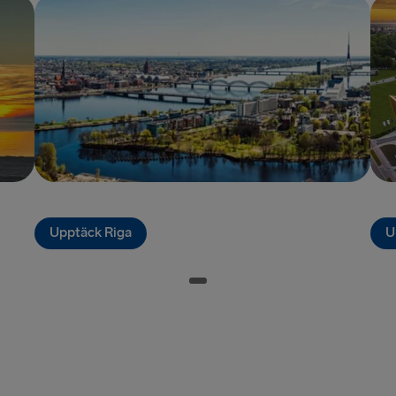
Ventspils 
RESTEN AV EU
Rosslare → 
Belfast → C
Belfast → Li
Hoek van Ho
Upptäck Riga
U
Holyhead → 
Travemünde
Fishguard →
Cairnryan →
Liverpool → 