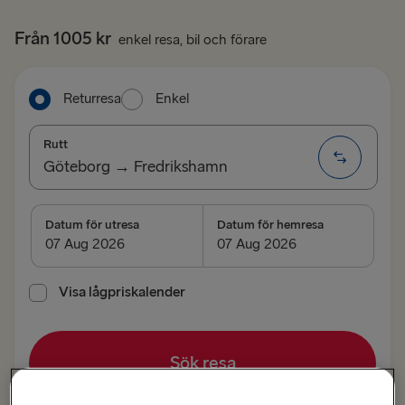
Från 1005 kr
enkel resa, bil och förare
Returresa
Enkel
Rutt
Göteborg → Fredrikshamn
TILL TYSKLAND
Datum för utresa
Datum för hemresa
Göteborg → Kiel
Trelleborg → Rostock
Visa lågpriskalender
Kiel → Göteborg
Sök resa
Rostock → Trelleborg