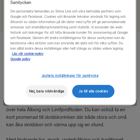
Samtycken
TILL DANMARK
+
Lägg till erbjudandekod
Din persondata behandlas av Stena Line och våra betrodda partners som
Göteborg → Fredrikshamn
Google och Facebook. Cookies och liknande tekniker används för lagring och
åtkomst av sådan information på din dator med syfte att ge personaliserade
annonser och innehållsmarknadsföring samt statistik. Vi använder din web-
Fredrikshamn → Göteborg
historik och bokningar för att hitta liknande kunder för annonsering på Google
och Facebook. Genom att ändra inställningarna för dessa samtycken kan du
bestämma vilka aktörer som kan använda din data och för vilka syften. Du
TILL POLEN
kan alltid ändra dessa inställningar eller helt stänga av sådan vidare lagring.
Jul i Ålborg
Läs vår cookie-policy
Karlskrona → Gdynia
Google policy
Under julen förvandlas den charmiga hamnstaden
Ålborg
till
Gdynia → Karlskrona
ett myller av aktiviteter. Mitt i staden finns den mysiga
Justera inställningar för samtycke
julmarknaden vid Gammeltorv. Här lyser tindrande ljus upp
stånden och doften av kanel och varm choklad tar sig
TILL LETTLAND
Nej, bara nödvändiga
Ja till alla cookies
genom hela marknaden. Missa inte chansen att åka upp i
Nynäshamn → Ventspils
Gammeltorvs pariserhjul som ger dig en fantastisk utsikt
över hela Ålborg och Limfjordfloden. Du kan också ta en
Ventspils → Nynäshamn
kort promenad till skridskorinken där både stora och små
kan åka skridskor och värma upp sig en stund.
RESTEN AV EUROPA
Med tindrande ljus, musik, underhållning och traditionell