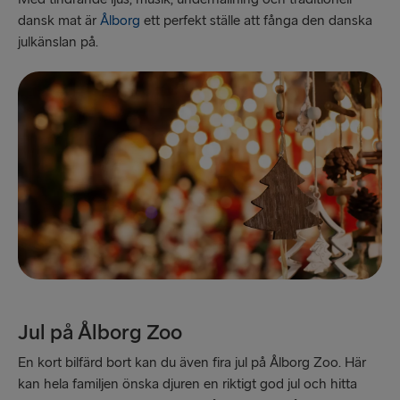
Rosslare → Fishguard
dansk mat är
Ålborg
ett perfekt ställe att fånga den danska
julkänslan på.
Belfast → Cairnryan
Belfast → Liverpool
Hoek van Holland → Harwich
Holyhead → Dublin
Travemünde → Liepāja
Fishguard → Rosslare
Cairnryan → Belfast
Liverpool → Belfast
Jul på Ålborg Zoo
Harwich → Hoek van Holland
En kort bilfärd bort kan du även fira jul på Ålborg Zoo. Här
Dublin → Holyhead
kan hela familjen önska djuren en riktigt god jul och hitta