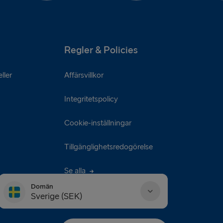
Regler & Policies
ller
Affärsvillkor
Integritetspolicy
Cookie-inställningar
Tillgänglighetsredogörelse
Se alla
Domän
Sverige (SEK)
Danmark (DKK)