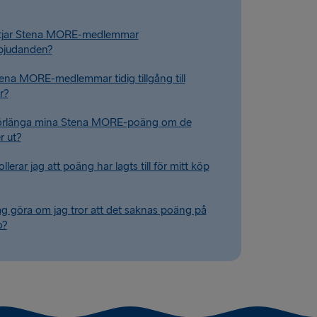
ttjar Stena MORE-medlemmar
bjudanden?
tena MORE-medlemmar tidig tillgång till
r?
förlänga mina Stena MORE-poäng om de
r ut?
llerar jag att poäng har lagts till för mitt köp
ag göra om jag tror att det saknas poäng på
o?