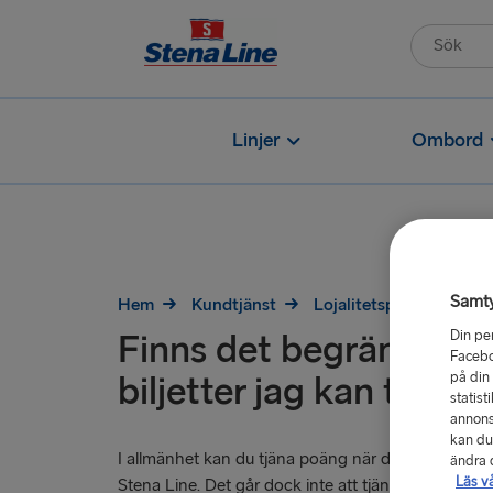
Linjer
Ombord
Samt
Hem
Kundtjänst
Lojalitetsprogram
Din pe
Finns det begränsninga
Facebo
på din
biljetter jag kan tjäna
statist
annons
kan du
I allmänhet kan du tjäna poäng när du bokar resor 
ändra d
Läs v
Stena Line. Det går dock inte att tjäna poäng när du