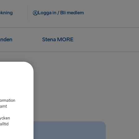
okning
Logga in / Bli medlem
anden
Stena MORE
formation
samt
tycken
lltid