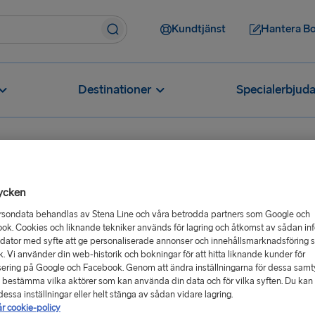
Kundtjänst
Hantera B
Destinationer
Specialerbjud
ycken
Finns det begränsningar för vilka biljetter jag kan tjäna poäng på?
rsondata behandlas av Stena Line och våra betrodda partners som Google och
r för vilka
ok. Cookies och liknande tekniker används för lagring och åtkomst av sådan in
 dator med syfte att ge personaliserade annonser och innehållsmarknadsföring 
 poäng på?
ik. Vi använder din web-historik och bokningar för att hitta liknande kunder för
ering på Google och Facebook. Genom att ändra inställningarna för dessa sam
 bestämma vilka aktörer som kan använda din data och för vilka syften. Du kan a
från hamn till hamn direkt hos
essa inställningar eller helt stänga av sådan vidare lagring.
år cookie-policy
 bokar biljetter för: