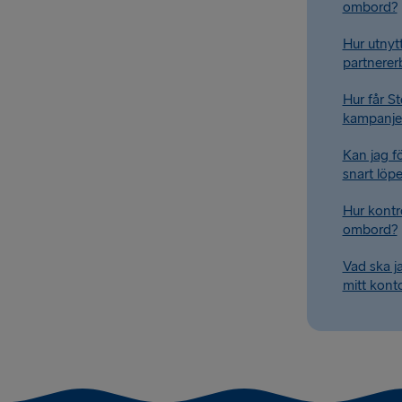
ombord?
Hur utny
partnerer
Hur får S
kampanje
Kan jag 
snart löpe
Hur kontro
ombord?
Vad ska j
mitt kont