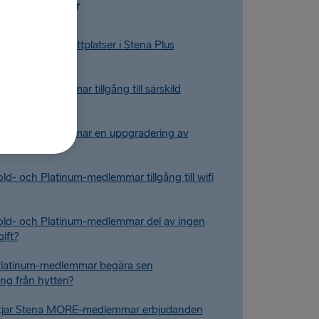
Vanliga frågor
erar jag gratis sittplatser i Stena Plus
atinum-medlemmar tillgång till särskild
igning?
latinum-medlemmar en uppgradering av
old- och Platinum-medlemmar tillgång till wifi
old- och Platinum-medlemmar del av ingen
ift?
Platinum-medlemmar begära sen
ng från hytten?
ttjar Stena MORE-medlemmar erbjudanden