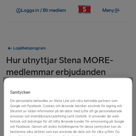
Logga in / Bli medlem
Meny
Lojalitetsprogram
Hur utnyttjar Stena MORE-
medlemmar erbjudanden
ombord?
Samtycken
Visa upp ditt Stena MORE-medlemskort innan du köper från
Din persondata behandlas av Stena Line och våra betrodda partners som
något av våra säljteam ombord så lägger de till dina poäng
Google och Facebook. Cookies och liknande tekniker används för lagring och
åtkomst av sådan information på din dator med syfte att ge personaliserade
och informerar dig om eventuella exklusiva
annonser och innehållsmarknadsföring samt statistik. Vi använder din web-
medlemserbjudanden som finns tillgängliga just nu.
historik och bokningar för att hitta liknande kunder för annonsering på Google
och Facebook. Genom att ändra inställningarna för dessa samtycken kan du
bestämma vilka aktörer som kan använda din data och för vilka syften. Du