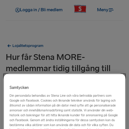
Logga in / Bli medlem
Meny
Lojalitetsprogram
Hur får Stena MORE-
medlemmar tidig tillgång till
kampanjer?
Samtycken
Så länge dina Stena MORE-preferenser är oförändrade
Din persondata behandlas av Stena Line och våra betrodda partners som
kommer du att meddelas via e-post om eventuella
Google och Facebook. Cookies och liknande tekniker används för lagring och
åtkomst av sådan information på din dator med syfte att ge personaliserade
erbjudanden eller rabatter innan dessa görs tillgängliga för
annonser och innehållsmarknadsföring samt statistik. Vi använder din web-
icke-medlemmar.
historik och bokningar för att hitta liknande kunder för annonsering på Google
och Facebook. Genom att ändra inställningarna för dessa samtycken kan du
bestämma vilka aktörer som kan använda din data och för vilka syften. Du