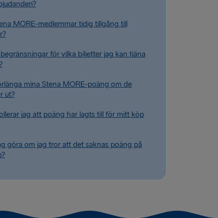
bjudanden?
tena MORE-medlemmar tidig tillgång till
r?
begränsningar för vilka biljetter jag kan tjäna
?
förlänga mina Stena MORE-poäng om de
r ut?
llerar jag att poäng har lagts till för mitt köp
ag göra om jag tror att det saknas poäng på
o?