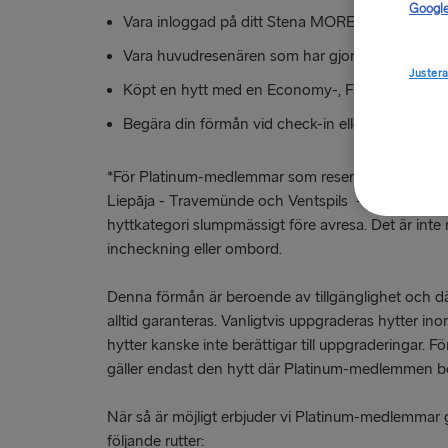
Google
Vara inloggad på ditt Stena MORE-konto.
Vara huvudresenären som har gjort bokningen.
Justera
Köpt en hytt med en Economy-, Flexi- eller Premi
Begära din förmån vid check-in eller hos Guest
*För Platinum-medlemmar som reser på rutterna H
Liepāja - Travemünde och Ventspils - Nynäshamn
hyttkategori slumpmässigt före avresa. Det är inte m
incheckning eller ombord.
Denna förmån är beroende av tillgänglighet och d
alltid garanteras. Vanligtvis uppgraderas hytter i
hytter kanske inte berättigar till uppgraderingar.
gäller endast den hytt där Platinum-medlemmen b
När så är möjligt erbjuder vi Platinum-medlemmar 
följande rutter: