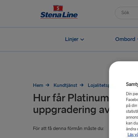
Linjer
Ombord
Samt
Hem
Kundtjänst
Lojalitetsprogram
Din pe
Hur får Platinum-med
Facebo
på din
uppgradering av hytt?
statist
annons
kan du
För att få denna förmån måste du:
ändra d
Läs v