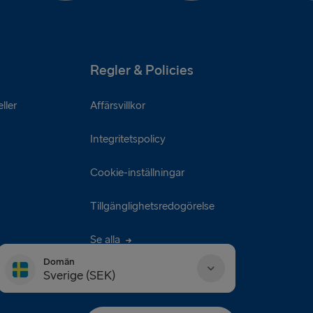
Regler & Policies
ller
Affärsvillkor
Integritetspolicy
Cookie-inställningar
Tillgänglighetsredogörelse
Se alla
Domän
Sverige (SEK)
Danmark (DKK)