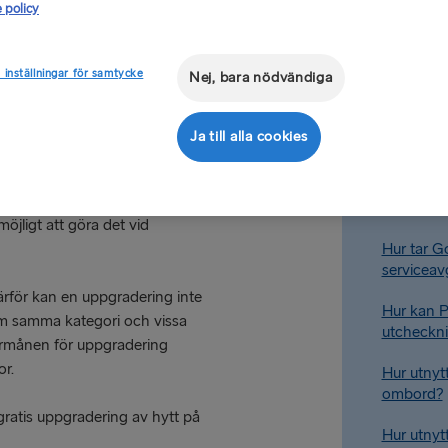
 policy
Hur reserv
 inställningar för samtycke
Nej, bara nödvändiga
Lounge?
um-biljett.
 Services ombord.*
Hur får Pl
Ja till alla cookies
ombordst
ook of Holland - Harwich,
Hur får G
 sker uppgradering av
ombord?
öjligt att göra det vid
Hur tar G
serviceavg
ärför kan en uppgradering inte
Hur kan 
nom samma kategori och vissa
utcheckni
 Förmånen för uppgradering
or.
Hur utny
ombord?
gratis uppgradering av hytt på
Hur utny