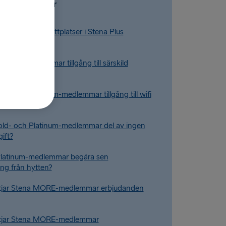
Vanliga frågor
erar jag gratis sittplatser i Stena Plus
atinum-medlemmar tillgång till särskild
igning?
old- och Platinum-medlemmar tillgång till wifi
old- och Platinum-medlemmar del av ingen
ift?
Platinum-medlemmar begära sen
ng från hytten?
ttjar Stena MORE-medlemmar erbjudanden
ttjar Stena MORE-medlemmar