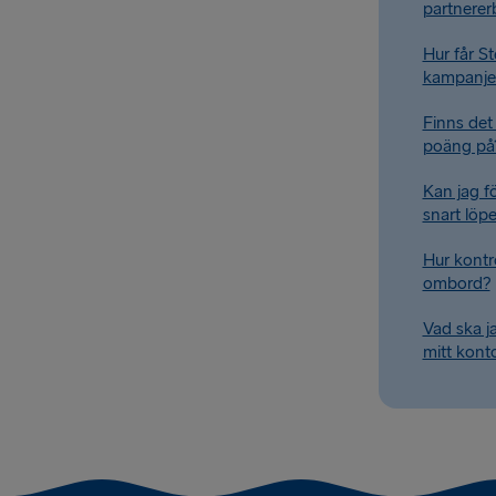
partnerer
Hur får S
kampanje
Finns det 
poäng på
Kan jag 
snart löpe
Hur kontro
ombord?
Vad ska j
mitt kont