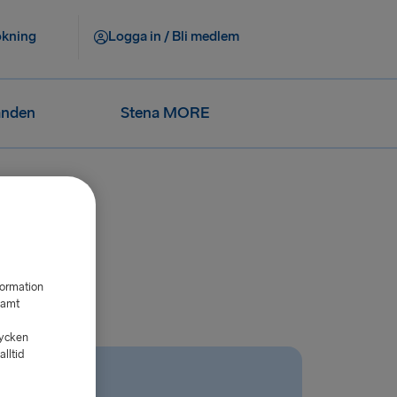
okning
Logga in / Bli medlem
anden
Stena MORE
formation
samt
tycken
lltid