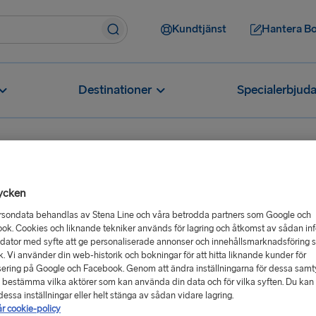
Kundtjänst
Hantera B
Destinationer
Specialerbjud
ycken
Hur begär Platinum-medlemmar uppgradering av hytt?
rsondata behandlas av Stena Line och våra betrodda partners som Google och
lemmar en
ok. Cookies och liknande tekniker används för lagring och åtkomst av sådan in
 dator med syfte att ge personaliserade annonser och innehållsmarknadsföring 
ik. Vi använder din web-historik och bokningar för att hitta liknande kunder för
ering på Google och Facebook. Genom att ändra inställningarna för dessa sam
 bestämma vilka aktörer som kan använda din data och för vilka syften. Du kan a
essa inställningar eller helt stänga av sådan vidare lagring.
år cookie-policy