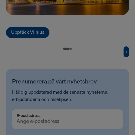
TILL LETTLAND
Nynäshamn → Ventspils
Ventspils → Nynäshamn
Upptäck Vilnius
RESTEN AV EUROPA
Rosslare → Fishguard
Belfast → Cairnryan
Prenumerera på vårt nyhetsbrev
Belfast → Liverpool
Håll dig uppdaterad med de senaste nyheterna,
Hoek van Holland → Harwich
erbjudandena och resetipsen.
Holyhead → Dublin
E-postadress
Travemünde → Liepāja
Fishguard → Rosslare