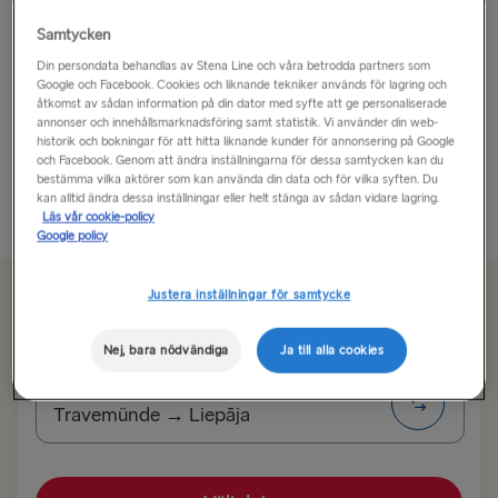
Kaunas är en klass för sig när det gäller kultur!
Samtycken
Din persondata behandlas av Stena Line och våra betrodda partners som
Google och Facebook. Cookies och liknande tekniker används för lagring och
2022 års europeiska kulturhuvudstad har allt på gång.
åtkomst av sådan information på din dator med syfte att ge personaliserade
Litauens näst största stad är nog också den mest
annonser och innehållsmarknadsföring samt statistik. Vi använder din web-
autentiska. När det gäller arkitektur är den känd för
historik och bokningar för att hitta liknande kunder för annonsering på Google
och Facebook. Genom att ändra inställningarna för dessa samtycken kan du
sina i stort...
bestämma vilka aktörer som kan använda din data och för vilka syften. Du
kan alltid ändra dessa inställningar eller helt stänga av sådan vidare lagring.
Läs mer
Läs vår cookie-policy
Google policy
Justera inställningar för samtycke
Från 1481 kr
enkel resa, bil, förare och sittplats
Nej, bara nödvändiga
Ja till alla cookies
Rutt
Travemünde → Liepāja
TILL TYSKLAND