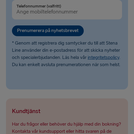
Telefonnummer (valfritt)
Cairnryan → Belfast
Liverpool → Belfast
Prenumerera på nyhetsbrevet
Harwich → Hoek van Holland
* Genom att registrera dig samtycker du till att Stena
Dublin → Holyhead
Line använder din e-postadress för att skicka nyheter
och specialerbjudanden. Läs hela vår
integritetspolicy
.
Liepāja → Travemünde
Du kan enkelt avsluta prenumerationen när som helst.
Kundtjänst
Har du frågor eller behöver du hjälp med din bokning?
Kontakta vår kundsupport eller hitta svaren på de