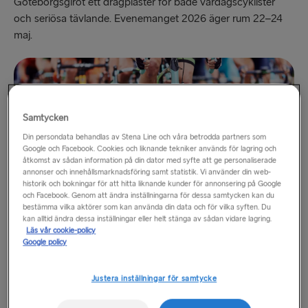
Göteborgsgirot ett dragplåster för både vardagscyklister
och seriösa tävlande. Evenemanget 2026 äger rum 22–24
maj.
Samtycken
Din persondata behandlas av Stena Line och våra betrodda partners som
Google och Facebook. Cookies och liknande tekniker används för lagring och
åtkomst av sådan information på din dator med syfte att ge personaliserade
annonser och innehållsmarknadsföring samt statistik. Vi använder din web-
historik och bokningar för att hitta liknande kunder för annonsering på Google
och Facebook. Genom att ändra inställningarna för dessa samtycken kan du
bestämma vilka aktörer som kan använda din data och för vilka syften. Du
kan alltid ändra dessa inställningar eller helt stänga av sådan vidare lagring.
Läs vår cookie-policy
Google policy
Göteborgs Kulturkalas
Justera inställningar för samtycke
I slutet av varje sommar förvandlar
Göteborgs
K
alaset
stadens torg och gator till en enda gatufest som firar