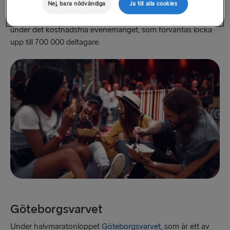
all kultur. Alla slags uppträdanden – livemusik, dans, film,
Nej, bara nödvändiga
Ja till alla cookies
gatukonst, hantverk, komedi, poesi och mycket mer – firas
under det kostnadsfria evenemanget, som förväntas locka
upp till 700 000 deltagare.
Göteborgsvarvet
Under halvmaratonloppet
Göteborgsvarvet
, som är ett av