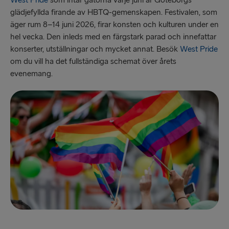
West Pride
som intar gatorna varje juni är Göteborgs
glädjefyllda firande av HBTQ-gemenskapen. Festivalen, som
äger rum 8–14 juni 2026, firar konsten och kulturen under en
hel vecka. Den inleds med en färgstark parad och innefattar
konserter, utställningar och mycket annat. Besök
West Pride
om du vill ha det fullständiga schemat över årets
evenemang.